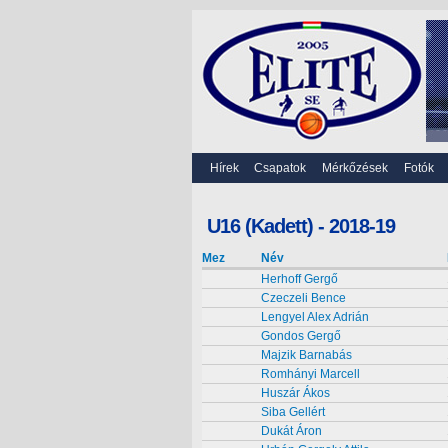
Hírek
Csapatok
Mérkőzések
Fotók
U16 (Kadett) - 2018-19
Mez
Név
Herhoff Gergő
Czeczeli Bence
Lengyel Alex Adrián
Gondos Gergő
Majzik Barnabás
Romhányi Marcell
Huszár Ákos
Siba Gellért
Dukát Áron