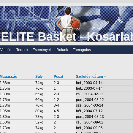
ELITE Basket - Kosárla
Videók
Termek
Események
Rólunk
Támogatás
Magasság
Súly
Poszt
Születési dátum
1.88m
74kg
2-3
hét., 2003-04-14
1.75m
70kg
1
hét., 2003-07-14
1.80m
65kg
2-3
csü., 2004-02-12
1.75m
60kg
1-2
pén., 2004-03-12
1.78m
70kg
3-4
sze., 2004-03-24
1.95m
80kg
4-5
hét., 2004-07-12
1.80m
78kg
2-3
pén., 2004-08-13
1.60m
52kg
2
csü., 2004-09-02
1.73m
74kg
2
hét., 2004-09-06