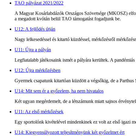
TAO pályázat 2021/2022
A Magyar Kosárlabdázók Országos Szövetsége (MKOSZ) elfogadta 
a megadott kvótán belül TAO támogatást fogadjunk be.
U12: A fejlődés útján
Nagy lelkesedéssel és kitartó küzdéssel, mérkőzésről mérkőzésre
U11: Újra a pályán
Legfiatalabb játékosaink ismét a pályára kerültek. A pandémiás 
U12: Újra mérkőzésben
Gyermek csapatunk kitartóan küzdött a végsőkig, de a Parthus 
U14: Mit sem ér a győzelem, ha nem hivatalos
Két ugyan megérdemelt, de a létszámunk miatt sajnos érvénytel
U11: Az első mérkőzések
Egy sportolónk kivételével mindenkinek ez volt az első igazi
U14: Kiegyensúlyozott teljesítményünk két győzelmet ért