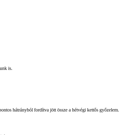
unk is.
ntos hátrányból fordítva jött össze a hétvégi kettős győzelem.