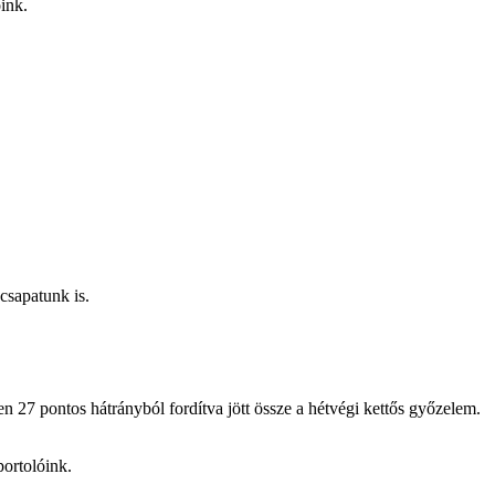
ink.
sapatunk is.
 27 pontos hátrányból fordítva jött össze a hétvégi kettős győzelem.
portolóink.