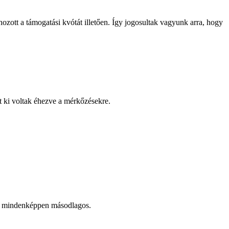
ott a támogatási kvótát illetően. Így jogosultak vagyunk arra, hogy
nt ki voltak éhezve a mérkőzésekre.
ny mindenképpen másodlagos.