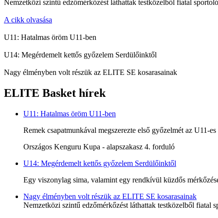
Nemzetközi szintű edzőmérkőzést láthattak testközelből fiatal sportoló
A cikk olvasása
U11: Hatalmas öröm U11-ben
U14: Megérdemelt kettős győzelem Serdülőinktől
Nagy élményben volt részük az ELITE SE kosarasainak
ELITE Basket hírek
U11: Hatalmas öröm U11-ben
Remek csapatmunkával megszerezte első győzelmét az U11-es c
Országos Kenguru Kupa - alapszakasz 4. forduló
U14: Megérdemelt kettős győzelem Serdülőinktől
Egy viszonylag sima, valamint egy rendkívül küzdős mérkőzésen
Nagy élményben volt részük az ELITE SE kosarasainak
Nemzetközi szintű edzőmérkőzést láthattak testközelből fiatal s