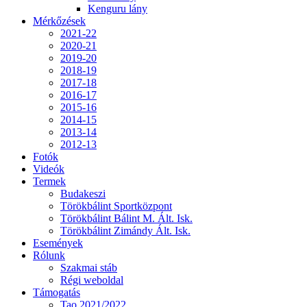
Kenguru lány
Mérkőzések
2021-22
2020-21
2019-20
2018-19
2017-18
2016-17
2015-16
2014-15
2013-14
2012-13
Fotók
Videók
Termek
Budakeszi
Törökbálint Sportközpont
Törökbálint Bálint M. Ált. Isk.
Törökbálint Zimándy Ált. Isk.
Események
Rólunk
Szakmai stáb
Régi weboldal
Támogatás
Tao 2021/2022