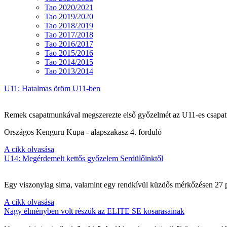
Tao 2020/2021
Tao 2019/2020
Tao 2018/2019
Tao 2017/2018
Tao 2016/2017
Tao 2015/2016
Tao 2014/2015
Tao 2013/2014
U11: Hatalmas öröm U11-ben
Remek csapatmunkával megszerezte első győzelmét az U11-es csapat
Országos Kenguru Kupa - alapszakasz 4. forduló
A cikk olvasása
U14: Megérdemelt kettős győzelem Serdülőinktől
Egy viszonylag sima, valamint egy rendkívül küzdős mérkőzésen 27 po
A cikk olvasása
Nagy élményben volt részük az ELITE SE kosarasainak