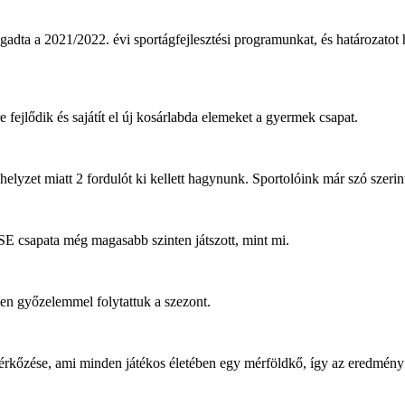
a 2021/2022. évi sportágfejlesztési programunkat, és határozatot hoz
 fejlődik és sajátít el új kosárlabda elemeket a gyermek csapat.
helyzet miatt 2 fordulót ki kellett hagynunk. Sportolóink már szó szeri
SE csapata még magasabb szinten játszott, mint mi.
en győzelemmel folytattuk a szezont.
 mérkőzése, ami minden játékos életében egy mérföldkő, így az eredmé