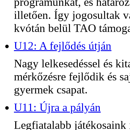
programunkat, és határoz
illetően. Így jogosultak
kvótán belül TAO támoga
U12: A fejlődés útján
Nagy lelkesedéssel és kit
mérkőzésre fejlődik és sa
gyermek csapat.
U11: Újra a pályán
Legfiatalabb játékosaink 