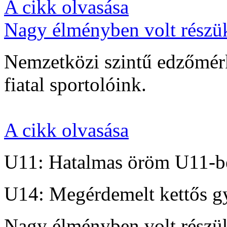
A cikk olvasása
Nagy élményben volt részü
Nemzetközi szintű edzőmérk
fiatal sportolóink.
A cikk olvasása
U11: Hatalmas öröm U11-b
U14: Megérdemelt kettős g
Nagy élményben volt részü