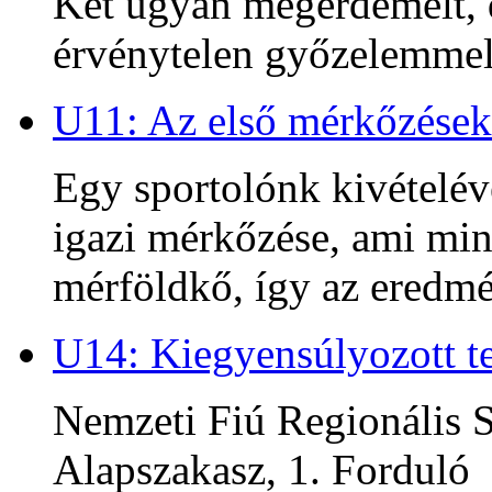
Két ugyan megérdemelt, d
érvénytelen győzelemmel 
U11: Az első mérkőzések
Egy sportolónk kivételév
igazi mérkőzése, ami min
mérföldkő, így az ered
U14: Kiegyensúlyozott te
Nemzeti Fiú Regionális S
Alapszakasz, 1. Forduló