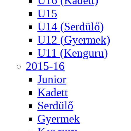
U16 (Kadett)
U15
U14 (Serdülő)
U12 (Gyermek)
U11 (Kenguru)
2015-16
Junior
Kadett
Serdülő
Gyermek