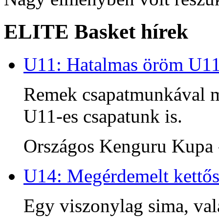
ELITE Basket hírek
U11: Hatalmas öröm U1
Remek csapatmunkával me
U11-es csapatunk is.
Országos Kenguru Kupa -
U14: Megérdemelt kettős
Egy viszonylag sima, va