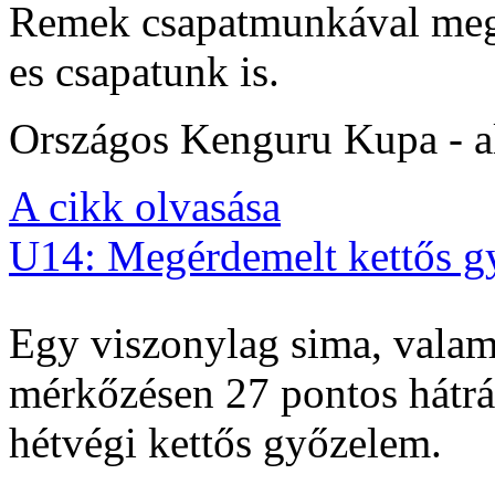
Remek csapatmunkával megs
es csapatunk is.
Országos Kenguru Kupa - al
A cikk olvasása
U14: Megérdemelt kettős g
Egy viszonylag sima, valam
mérkőzésen 27 pontos hátrán
hétvégi kettős győzelem.