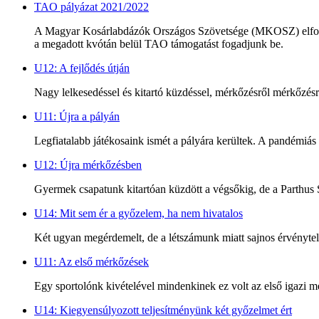
TAO pályázat 2021/2022
A Magyar Kosárlabdázók Országos Szövetsége (MKOSZ) elfogadta 
a megadott kvótán belül TAO támogatást fogadjunk be.
U12: A fejlődés útján
Nagy lelkesedéssel és kitartó küzdéssel, mérkőzésről mérkőzésre
U11: Újra a pályán
Legfiatalabb játékosaink ismét a pályára kerültek. A pandémiás 
U12: Újra mérkőzésben
Gyermek csapatunk kitartóan küzdött a végsőkig, de a Parthus 
U14: Mit sem ér a győzelem, ha nem hivatalos
Két ugyan megérdemelt, de a létszámunk miatt sajnos érvénytel
U11: Az első mérkőzések
Egy sportolónk kivételével mindenkinek ez volt az első igazi
U14: Kiegyensúlyozott teljesítményünk két győzelmet ért