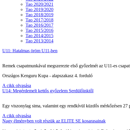
Tao 2020/2021
Tao 2019/2020
Tao 2018/2019
Tao 2017/2018
Tao 2016/2017
Tao 2015/2016
Tao 2014/2015
Tao 2013/2014
U11: Hatalmas öröm U11-ben
Remek csapatmunkával megszerezte első győzelmét az U11-es csapat
Országos Kenguru Kupa - alapszakasz 4. forduló
A cikk olvasása
U14: Megérdemelt kettős győzelem Serdülőinktől
Egy viszonylag sima, valamint egy rendkívül küzdős mérkőzésen 27 po
A cikk olvasása
Nagy élményben volt részük az ELITE SE kosarasainak