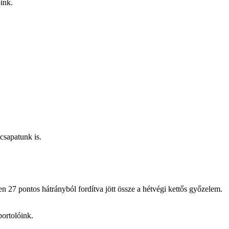
ink.
sapatunk is.
 27 pontos hátrányból fordítva jött össze a hétvégi kettős győzelem.
portolóink.