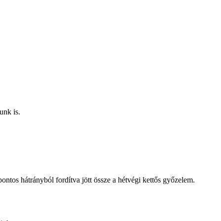
unk is.
ntos hátrányból fordítva jött össze a hétvégi kettős győzelem.