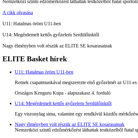
Nemzetközi szintű edzőmérkőzést láthattak testközelből fiatal sportoló
A cikk olvasása
U11: Hatalmas öröm U11-ben
U14: Megérdemelt kettős győzelem Serdülőinktől
Nagy élményben volt részük az ELITE SE kosarasainak
ELITE Basket hírek
U11: Hatalmas öröm U11-ben
Remek csapatmunkával megszerezte első győzelmét az U11-es c
Országos Kenguru Kupa - alapszakasz 4. forduló
U14: Megérdemelt kettős győzelem Serdülőinktől
Egy viszonylag sima, valamint egy rendkívül küzdős mérkőzésen
Nagy élményben volt részük az ELITE SE kosarasainak
Nemzetközi szintű edzőmérkőzést láthattak testközelből fiatal s