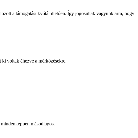
ott a támogatási kvótát illetően. Így jogosultak vagyunk arra, hogy
nt ki voltak éhezve a mérkőzésekre.
ny mindenképpen másodlagos.