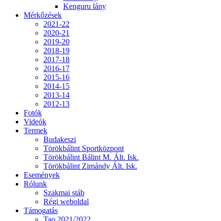
Kenguru lány
Mérkőzések
2021-22
2020-21
2019-20
2018-19
2017-18
2016-17
2015-16
2014-15
2013-14
2012-13
Fotók
Videók
Termek
Budakeszi
Törökbálint Sportközpont
Törökbálint Bálint M. Ált. Isk.
Törökbálint Zimándy Ált. Isk.
Események
Rólunk
Szakmai stáb
Régi weboldal
Támogatás
Tao 2021/2022