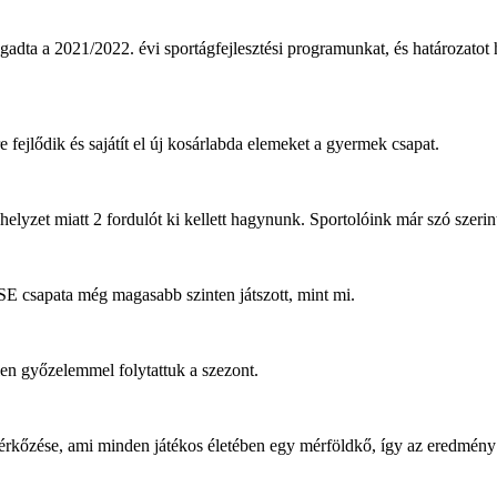
a 2021/2022. évi sportágfejlesztési programunkat, és határozatot hoz
 fejlődik és sajátít el új kosárlabda elemeket a gyermek csapat.
helyzet miatt 2 fordulót ki kellett hagynunk. Sportolóink már szó szeri
SE csapata még magasabb szinten játszott, mint mi.
en győzelemmel folytattuk a szezont.
 mérkőzése, ami minden játékos életében egy mérföldkő, így az eredmé