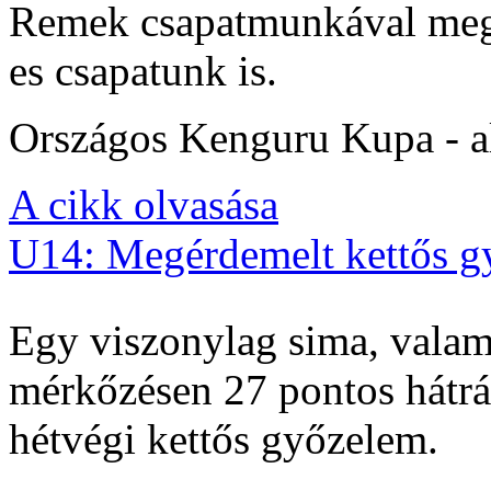
Remek csapatmunkával megs
es csapatunk is.
Országos Kenguru Kupa - al
A cikk olvasása
U14: Megérdemelt kettős g
Egy viszonylag sima, valam
mérkőzésen 27 pontos hátrán
hétvégi kettős győzelem.