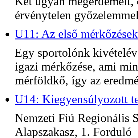
Két ugyan megérdemelt, d
érvénytelen győzelemmel 
U11: Az első mérkőzések
Egy sportolónk kivételév
igazi mérkőzése, ami min
mérföldkő, így az ered
U14: Kiegyensúlyozott te
Nemzeti Fiú Regionális S
Alapszakasz, 1. Forduló