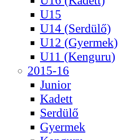
U16 (Kadett)
U15
U14 (Serdülő)
U12 (Gyermek)
U11 (Kenguru)
2015-16
Junior
Kadett
Serdülő
Gyermek