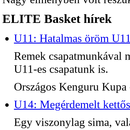
ELITE Basket hírek
U11: Hatalmas öröm U1
Remek csapatmunkával me
U11-es csapatunk is.
Országos Kenguru Kupa -
U14: Megérdemelt kettős
Egy viszonylag sima, va