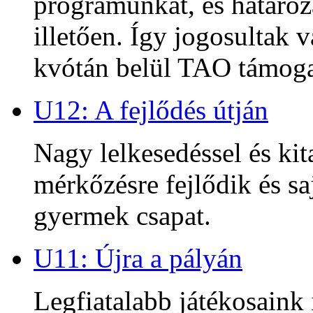
programunkat, és határoz
illetően. Így jogosultak
kvótán belül TAO támoga
U12: A fejlődés útján
Nagy lelkesedéssel és kit
mérkőzésre fejlődik és sa
gyermek csapat.
U11: Újra a pályán
Legfiatalabb játékosaink 