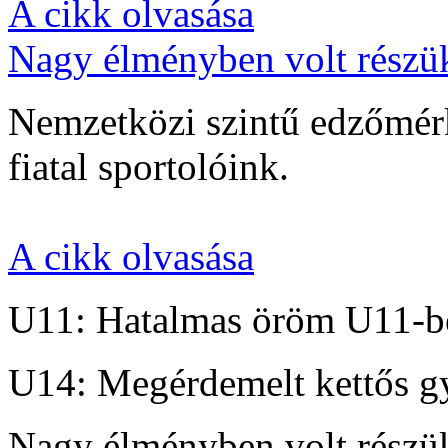
A cikk olvasása
Nagy élményben volt részü
Nemzetközi szintű edzőmérk
fiatal sportolóink.
A cikk olvasása
U11: Hatalmas öröm U11-b
U14: Megérdemelt kettős g
Nagy élményben volt részü