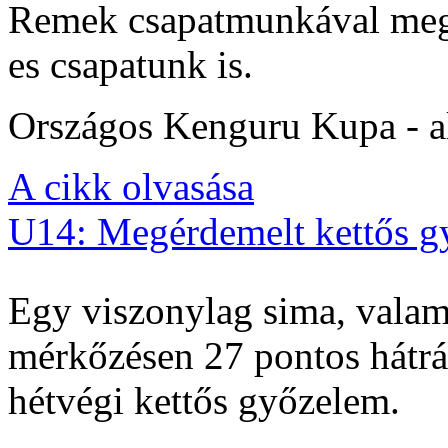
Remek csapatmunkával megs
es csapatunk is.
Országos Kenguru Kupa - al
A cikk olvasása
U14: Megérdemelt kettős g
Egy viszonylag sima, valam
mérkőzésen 27 pontos hátrán
hétvégi kettős győzelem.