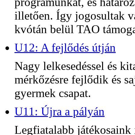
programunkat, és határoz
illetően. Így jogosultak
kvótán belül TAO támoga
U12: A fejlődés útján
Nagy lelkesedéssel és kit
mérkőzésre fejlődik és sa
gyermek csapat.
U11: Újra a pályán
Legfiatalabb játékosaink 