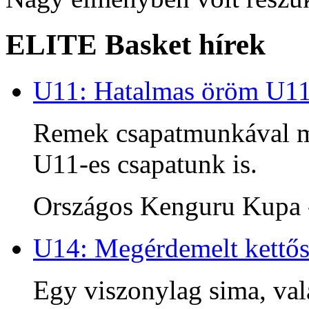
ELITE Basket hírek
U11: Hatalmas öröm U1
Remek csapatmunkával me
U11-es csapatunk is.
Országos Kenguru Kupa -
U14: Megérdemelt kettős
Egy viszonylag sima, va