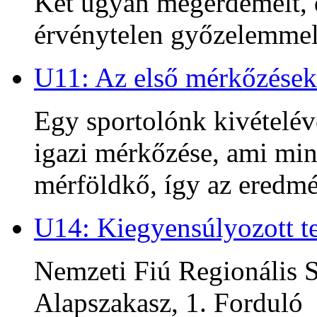
Két ugyan megérdemelt, d
érvénytelen győzelemmel 
U11: Az első mérkőzések
Egy sportolónk kivételév
igazi mérkőzése, ami min
mérföldkő, így az ered
U14: Kiegyensúlyozott te
Nemzeti Fiú Regionális S
Alapszakasz, 1. Forduló