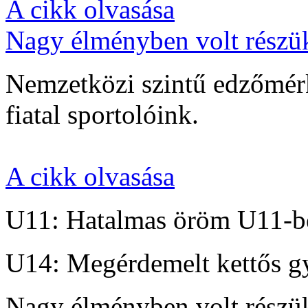
A cikk olvasása
Nagy élményben volt részü
Nemzetközi szintű edzőmérk
fiatal sportolóink.
A cikk olvasása
U11: Hatalmas öröm U11-b
U14: Megérdemelt kettős g
Nagy élményben volt részü