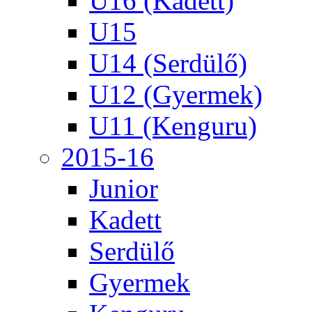
U16 (Kadett)
U15
U14 (Serdülő)
U12 (Gyermek)
U11 (Kenguru)
2015-16
Junior
Kadett
Serdülő
Gyermek