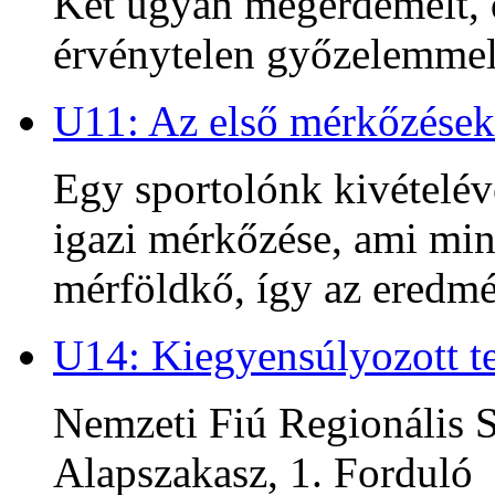
Két ugyan megérdemelt, d
érvénytelen győzelemmel 
U11: Az első mérkőzések
Egy sportolónk kivételév
igazi mérkőzése, ami min
mérföldkő, így az ered
U14: Kiegyensúlyozott te
Nemzeti Fiú Regionális S
Alapszakasz, 1. Forduló