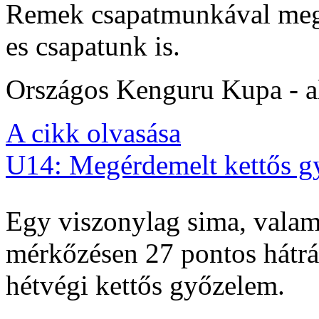
Remek csapatmunkával megs
es csapatunk is.
Országos Kenguru Kupa - al
A cikk olvasása
U14: Megérdemelt kettős g
Egy viszonylag sima, valam
mérkőzésen 27 pontos hátrán
hétvégi kettős győzelem.