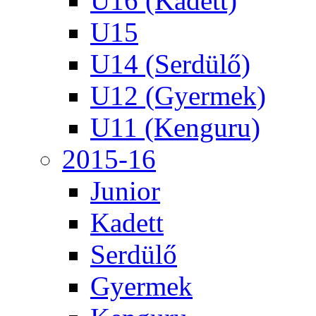
U16 (Kadett)
U15
U14 (Serdülő)
U12 (Gyermek)
U11 (Kenguru)
2015-16
Junior
Kadett
Serdülő
Gyermek