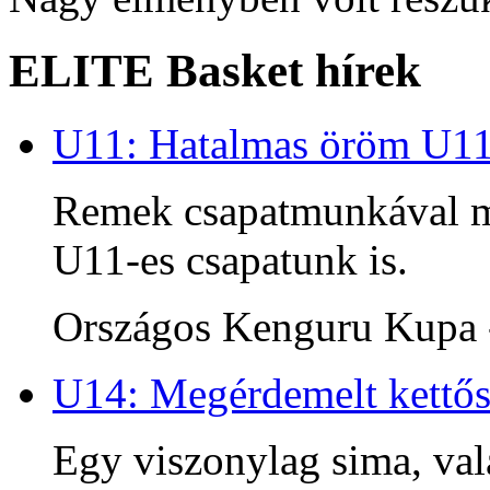
ELITE Basket hírek
U11: Hatalmas öröm U1
Remek csapatmunkával me
U11-es csapatunk is.
Országos Kenguru Kupa -
U14: Megérdemelt kettős
Egy viszonylag sima, va