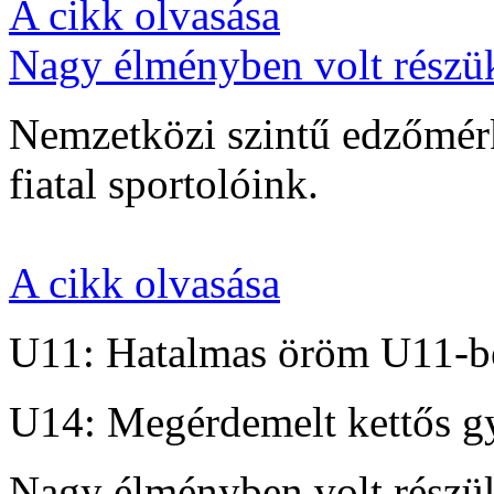
A cikk olvasása
Nagy élményben volt részü
Nemzetközi szintű edzőmérk
fiatal sportolóink.
A cikk olvasása
U11: Hatalmas öröm U11-b
U14: Megérdemelt kettős g
Nagy élményben volt részü