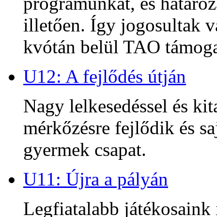
programunkat, és határoz
illetően. Így jogosultak
kvótán belül TAO támoga
U12: A fejlődés útján
Nagy lelkesedéssel és kit
mérkőzésre fejlődik és sa
gyermek csapat.
U11: Újra a pályán
Legfiatalabb játékosaink 