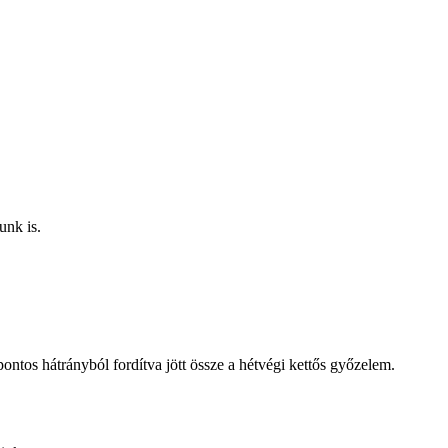
unk is.
ntos hátrányból fordítva jött össze a hétvégi kettős győzelem.