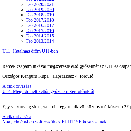
Tao 2020/2021
Tao 2019/2020
Tao 2018/2019
Tao 2017/2018
Tao 2016/2017
Tao 2015/2016
Tao 2014/2015
Tao 2013/2014
U11: Hatalmas öröm U11-ben
Remek csapatmunkával megszerezte első győzelmét az U11-es csapat
Országos Kenguru Kupa - alapszakasz 4. forduló
A cikk olvasása
U14: Megérdemelt kettős győzelem Serdülőinktől
Egy viszonylag sima, valamint egy rendkívül küzdős mérkőzésen 27 po
A cikk olvasása
Nagy élményben volt részük az ELITE SE kosarasainak