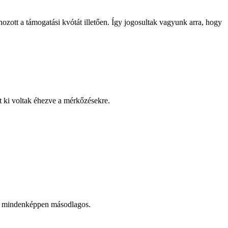
ott a támogatási kvótát illetően. Így jogosultak vagyunk arra, hogy
nt ki voltak éhezve a mérkőzésekre.
ny mindenképpen másodlagos.