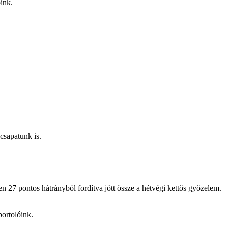
ink.
sapatunk is.
 27 pontos hátrányból fordítva jött össze a hétvégi kettős győzelem.
portolóink.