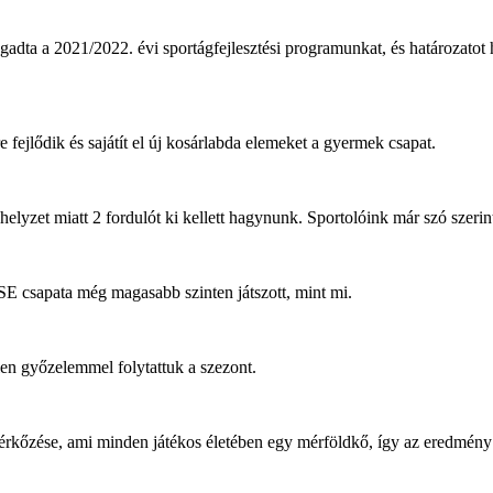
a 2021/2022. évi sportágfejlesztési programunkat, és határozatot hoz
 fejlődik és sajátít el új kosárlabda elemeket a gyermek csapat.
helyzet miatt 2 fordulót ki kellett hagynunk. Sportolóink már szó szeri
SE csapata még magasabb szinten játszott, mint mi.
en győzelemmel folytattuk a szezont.
 mérkőzése, ami minden játékos életében egy mérföldkő, így az eredmé