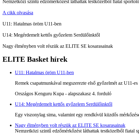
Nemzetközi szintű edzőmérkőzést láthattak testközelből fiatal sportoló
A cikk olvasása
U11: Hatalmas öröm U11-ben
U14: Megérdemelt kettős győzelem Serdülőinktől
Nagy élményben volt részük az ELITE SE kosarasainak
ELITE Basket hírek
U11: Hatalmas öröm U11-ben
Remek csapatmunkával megszerezte első győzelmét az U11-es c
Országos Kenguru Kupa - alapszakasz 4. forduló
U14: Megérdemelt kettős győzelem Serdülőinktől
Egy viszonylag sima, valamint egy rendkívül küzdős mérkőzésen
Nagy élményben volt részük az ELITE SE kosarasainak
Nemzetközi szintű edzőmérkőzést láthattak testközelből fiatal s