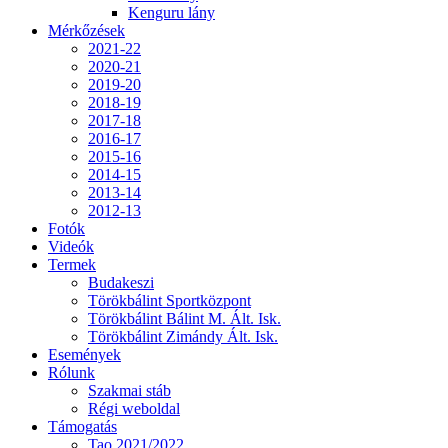
Kenguru lány
Mérkőzések
2021-22
2020-21
2019-20
2018-19
2017-18
2016-17
2015-16
2014-15
2013-14
2012-13
Fotók
Videók
Termek
Budakeszi
Törökbálint Sportközpont
Törökbálint Bálint M. Ált. Isk.
Törökbálint Zimándy Ált. Isk.
Események
Rólunk
Szakmai stáb
Régi weboldal
Támogatás
Tao 2021/2022