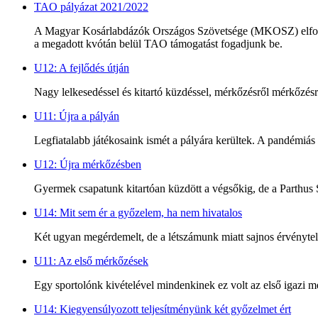
TAO pályázat 2021/2022
A Magyar Kosárlabdázók Országos Szövetsége (MKOSZ) elfogadta 
a megadott kvótán belül TAO támogatást fogadjunk be.
U12: A fejlődés útján
Nagy lelkesedéssel és kitartó küzdéssel, mérkőzésről mérkőzésre
U11: Újra a pályán
Legfiatalabb játékosaink ismét a pályára kerültek. A pandémiás 
U12: Újra mérkőzésben
Gyermek csapatunk kitartóan küzdött a végsőkig, de a Parthus 
U14: Mit sem ér a győzelem, ha nem hivatalos
Két ugyan megérdemelt, de a létszámunk miatt sajnos érvénytel
U11: Az első mérkőzések
Egy sportolónk kivételével mindenkinek ez volt az első igazi
U14: Kiegyensúlyozott teljesítményünk két győzelmet ért