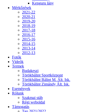
Kenguru lány
Mérkőzések
2021-22
2020-21
2019-20
2018-19
2017-18
2016-17
2015-16
2014-15
2013-14
2012-13
Fotók
Videók
Termek
Budakeszi
Törökbálint Sportközpont
Törökbálint Bálint M. Ált. Isk.
Törökbálint Zimándy Ált. Isk.
Események
Rólunk
Szakmai stáb
Régi weboldal
Támogatás
Tao 2021/2022