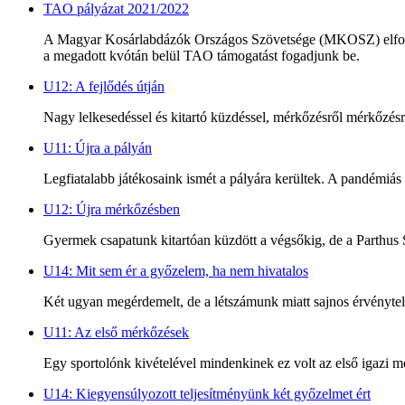
TAO pályázat 2021/2022
A Magyar Kosárlabdázók Országos Szövetsége (MKOSZ) elfogadta 
a megadott kvótán belül TAO támogatást fogadjunk be.
U12: A fejlődés útján
Nagy lelkesedéssel és kitartó küzdéssel, mérkőzésről mérkőzésre
U11: Újra a pályán
Legfiatalabb játékosaink ismét a pályára kerültek. A pandémiás 
U12: Újra mérkőzésben
Gyermek csapatunk kitartóan küzdött a végsőkig, de a Parthus 
U14: Mit sem ér a győzelem, ha nem hivatalos
Két ugyan megérdemelt, de a létszámunk miatt sajnos érvénytel
U11: Az első mérkőzések
Egy sportolónk kivételével mindenkinek ez volt az első igazi
U14: Kiegyensúlyozott teljesítményünk két győzelmet ért