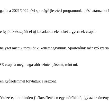
a 2021/2022. évi sportágfejlesztési programunkat, és határozatot hoz
 fejlődik és sajátít el új kosárlabda elemeket a gyermek csapat.
helyzet miatt 2 fordulót ki kellett hagynunk. Sportolóink már szó szeri
SE csapata még magasabb szinten játszott, mint mi.
en győzelemmel folytattuk a szezont.
 mérkőzése, ami minden játékos életében egy mérföldkő, így az eredmé