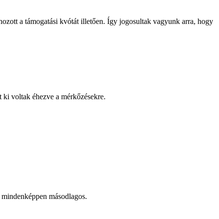
ott a támogatási kvótát illetően. Így jogosultak vagyunk arra, hogy
nt ki voltak éhezve a mérkőzésekre.
ny mindenképpen másodlagos.