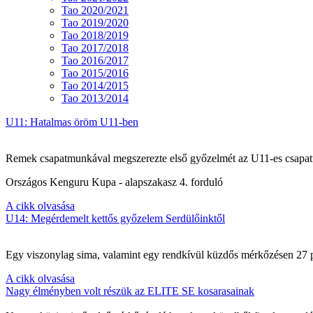
Tao 2020/2021
Tao 2019/2020
Tao 2018/2019
Tao 2017/2018
Tao 2016/2017
Tao 2015/2016
Tao 2014/2015
Tao 2013/2014
U11: Hatalmas öröm U11-ben
Remek csapatmunkával megszerezte első győzelmét az U11-es csapat
Országos Kenguru Kupa - alapszakasz 4. forduló
A cikk olvasása
U14: Megérdemelt kettős győzelem Serdülőinktől
Egy viszonylag sima, valamint egy rendkívül küzdős mérkőzésen 27 po
A cikk olvasása
Nagy élményben volt részük az ELITE SE kosarasainak