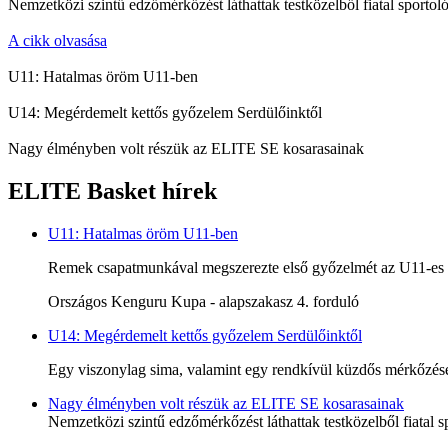
Nemzetközi szintű edzőmérkőzést láthattak testközelből fiatal sportoló
A cikk olvasása
U11: Hatalmas öröm U11-ben
U14: Megérdemelt kettős győzelem Serdülőinktől
Nagy élményben volt részük az ELITE SE kosarasainak
ELITE Basket hírek
U11: Hatalmas öröm U11-ben
Remek csapatmunkával megszerezte első győzelmét az U11-es c
Országos Kenguru Kupa - alapszakasz 4. forduló
U14: Megérdemelt kettős győzelem Serdülőinktől
Egy viszonylag sima, valamint egy rendkívül küzdős mérkőzésen
Nagy élményben volt részük az ELITE SE kosarasainak
Nemzetközi szintű edzőmérkőzést láthattak testközelből fiatal s