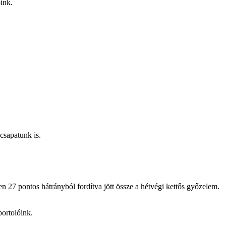
ink.
sapatunk is.
 27 pontos hátrányból fordítva jött össze a hétvégi kettős győzelem.
portolóink.