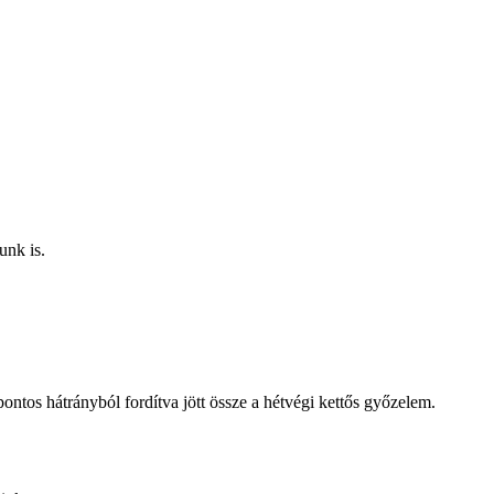
unk is.
ntos hátrányból fordítva jött össze a hétvégi kettős győzelem.