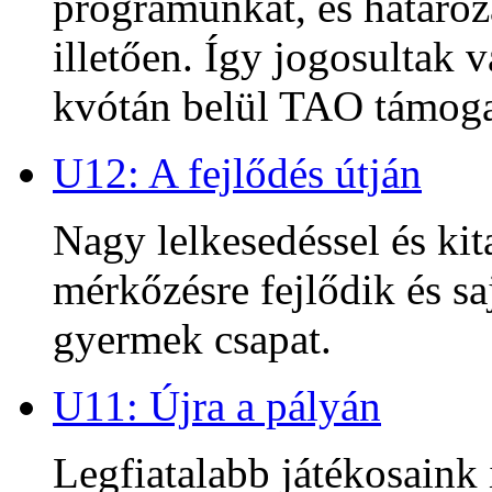
programunkat, és határoz
illetően. Így jogosultak
kvótán belül TAO támoga
U12: A fejlődés útján
Nagy lelkesedéssel és kit
mérkőzésre fejlődik és sa
gyermek csapat.
U11: Újra a pályán
Legfiatalabb játékosaink 