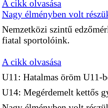
A cikk olvasása
Nagy élményben volt részü
Nemzetközi szintű edzőmérk
fiatal sportolóink.
A cikk olvasása
U11: Hatalmas öröm U11-b
U14: Megérdemelt kettős g
Nagy élményben volt részü