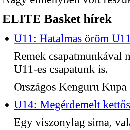
ELITE Basket hírek
U11: Hatalmas öröm U1
Remek csapatmunkával me
U11-es csapatunk is.
Országos Kenguru Kupa -
U14: Megérdemelt kettős
Egy viszonylag sima, va