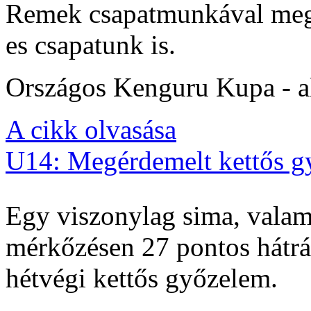
Remek csapatmunkával megs
es csapatunk is.
Országos Kenguru Kupa - al
A cikk olvasása
U14: Megérdemelt kettős g
Egy viszonylag sima, valam
mérkőzésen 27 pontos hátrán
hétvégi kettős győzelem.