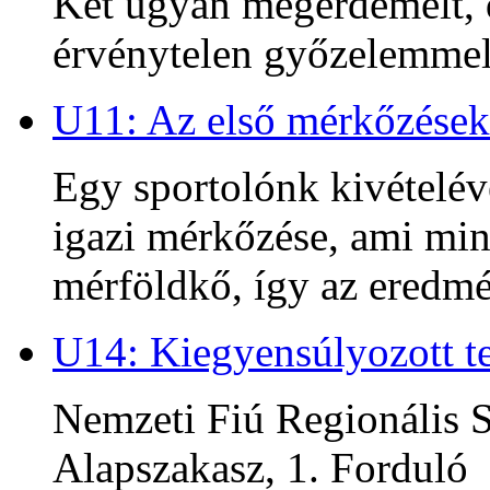
Két ugyan megérdemelt, d
érvénytelen győzelemmel 
U11: Az első mérkőzések
Egy sportolónk kivételév
igazi mérkőzése, ami min
mérföldkő, így az ered
U14: Kiegyensúlyozott te
Nemzeti Fiú Regionális S
Alapszakasz, 1. Forduló