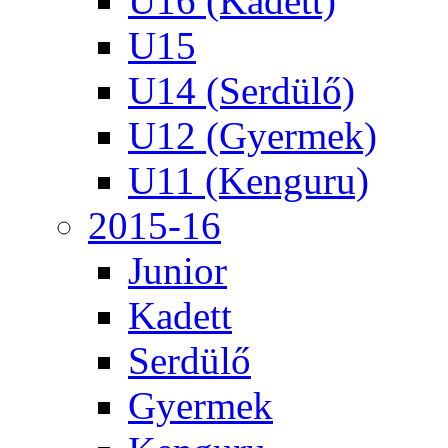
U16 (Kadett)
U15
U14 (Serdülő)
U12 (Gyermek)
U11 (Kenguru)
2015-16
Junior
Kadett
Serdülő
Gyermek