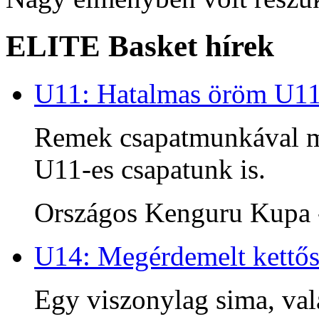
ELITE Basket hírek
U11: Hatalmas öröm U1
Remek csapatmunkával me
U11-es csapatunk is.
Országos Kenguru Kupa -
U14: Megérdemelt kettős
Egy viszonylag sima, va