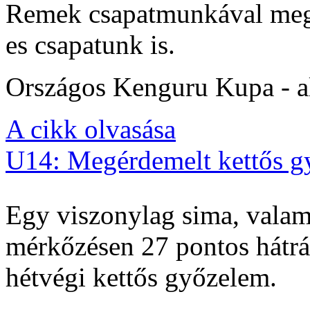
Remek csapatmunkával megs
es csapatunk is.
Országos Kenguru Kupa - al
A cikk olvasása
U14: Megérdemelt kettős g
Egy viszonylag sima, valam
mérkőzésen 27 pontos hátrán
hétvégi kettős győzelem.