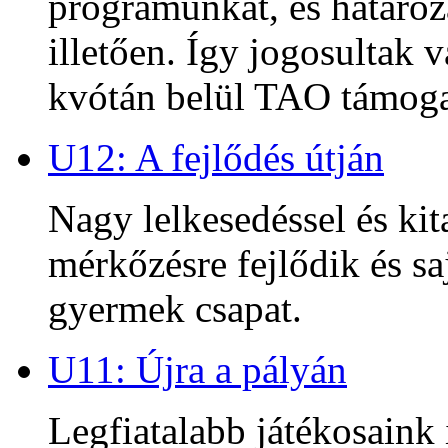
programunkat, és határoz
illetően. Így jogosultak
kvótán belül TAO támoga
U12: A fejlődés útján
Nagy lelkesedéssel és kit
mérkőzésre fejlődik és sa
gyermek csapat.
U11: Újra a pályán
Legfiatalabb játékosaink 