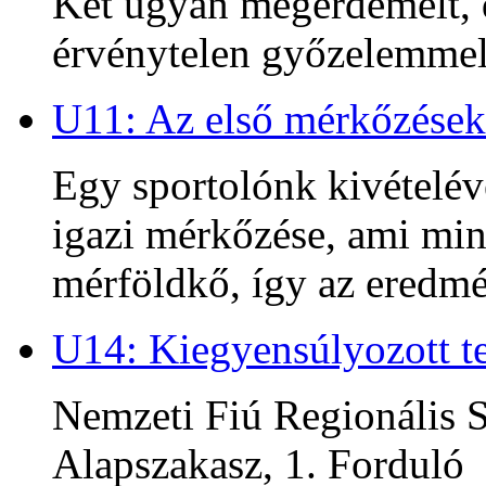
Két ugyan megérdemelt, d
érvénytelen győzelemmel 
U11: Az első mérkőzések
Egy sportolónk kivételév
igazi mérkőzése, ami min
mérföldkő, így az ered
U14: Kiegyensúlyozott te
Nemzeti Fiú Regionális S
Alapszakasz, 1. Forduló