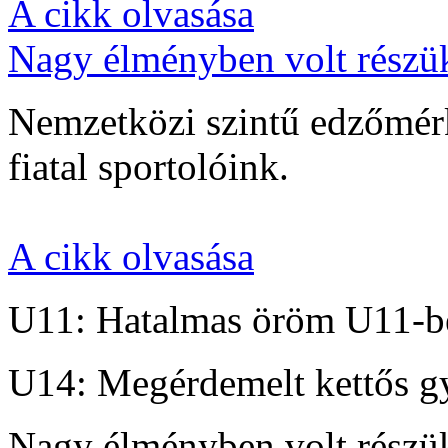
A cikk olvasása
Nagy élményben volt részü
Nemzetközi szintű edzőmérk
fiatal sportolóink.
A cikk olvasása
U11: Hatalmas öröm U11-b
U14: Megérdemelt kettős g
Nagy élményben volt részü