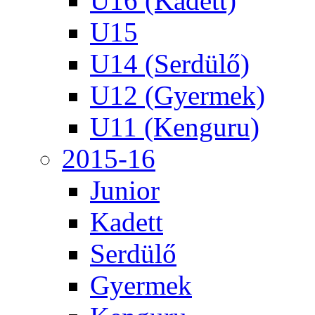
U16 (Kadett)
U15
U14 (Serdülő)
U12 (Gyermek)
U11 (Kenguru)
2015-16
Junior
Kadett
Serdülő
Gyermek