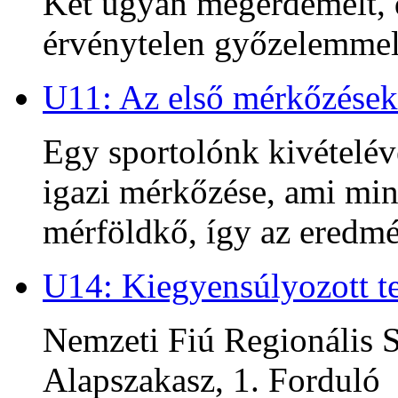
Két ugyan megérdemelt, d
érvénytelen győzelemmel 
U11: Az első mérkőzések
Egy sportolónk kivételév
igazi mérkőzése, ami min
mérföldkő, így az ered
U14: Kiegyensúlyozott te
Nemzeti Fiú Regionális S
Alapszakasz, 1. Forduló