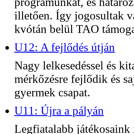
programunkat, és határoz
illetően. Így jogosultak
kvótán belül TAO támoga
U12: A fejlődés útján
Nagy lelkesedéssel és kit
mérkőzésre fejlődik és sa
gyermek csapat.
U11: Újra a pályán
Legfiatalabb játékosaink 