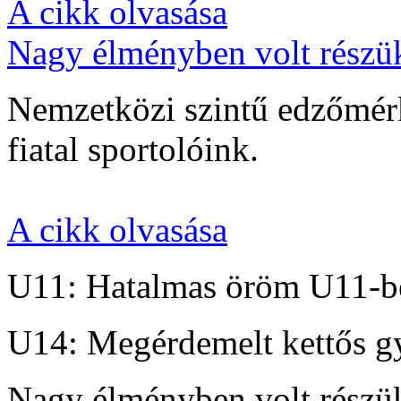
A cikk olvasása
Nagy élményben volt részü
Nemzetközi szintű edzőmérk
fiatal sportolóink.
A cikk olvasása
U11: Hatalmas öröm U11-b
U14: Megérdemelt kettős g
Nagy élményben volt részü