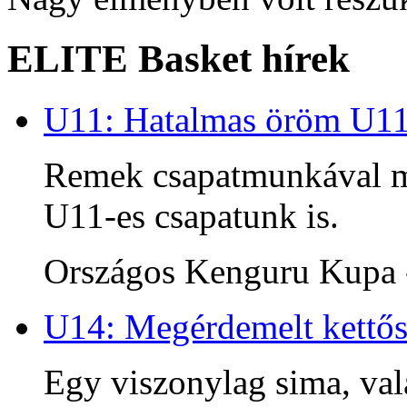
ELITE Basket hírek
U11: Hatalmas öröm U1
Remek csapatmunkával me
U11-es csapatunk is.
Országos Kenguru Kupa -
U14: Megérdemelt kettős
Egy viszonylag sima, va