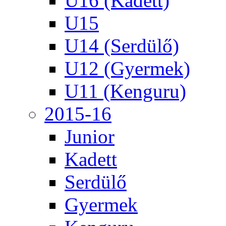
U16 (Kadett)
U15
U14 (Serdülő)
U12 (Gyermek)
U11 (Kenguru)
2015-16
Junior
Kadett
Serdülő
Gyermek