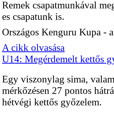
Remek csapatmunkával megs
es csapatunk is.
Országos Kenguru Kupa - al
A cikk olvasása
U14: Megérdemelt kettős g
Egy viszonylag sima, valam
mérkőzésen 27 pontos hátrán
hétvégi kettős győzelem.