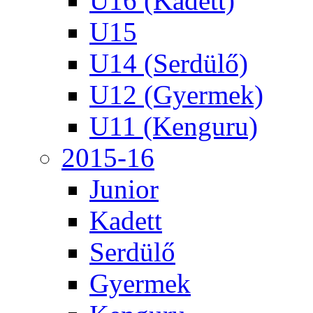
U16 (Kadett)
U15
U14 (Serdülő)
U12 (Gyermek)
U11 (Kenguru)
2015-16
Junior
Kadett
Serdülő
Gyermek