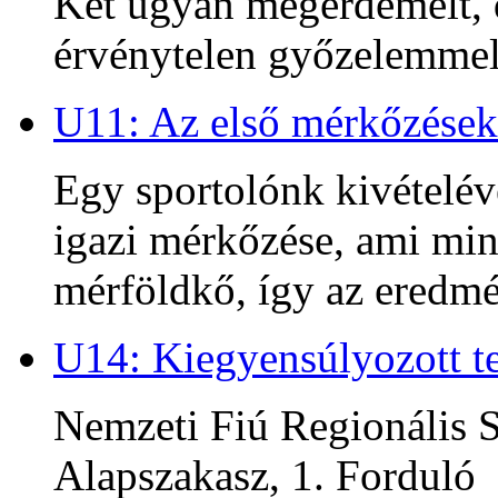
Két ugyan megérdemelt, d
érvénytelen győzelemmel 
U11: Az első mérkőzések
Egy sportolónk kivételév
igazi mérkőzése, ami min
mérföldkő, így az ered
U14: Kiegyensúlyozott te
Nemzeti Fiú Regionális S
Alapszakasz, 1. Forduló