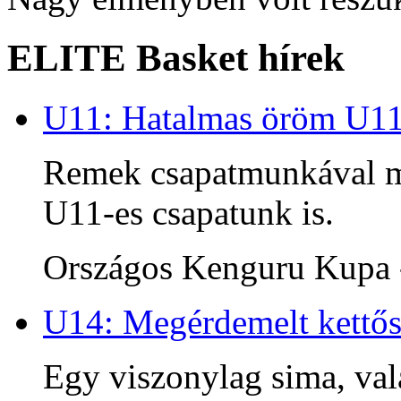
ELITE Basket hírek
U11: Hatalmas öröm U1
Remek csapatmunkával me
U11-es csapatunk is.
Országos Kenguru Kupa -
U14: Megérdemelt kettős
Egy viszonylag sima, va