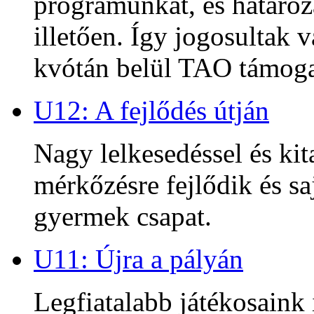
programunkat, és határoz
illetően. Így jogosultak
kvótán belül TAO támoga
U12: A fejlődés útján
Nagy lelkesedéssel és kit
mérkőzésre fejlődik és sa
gyermek csapat.
U11: Újra a pályán
Legfiatalabb játékosaink 