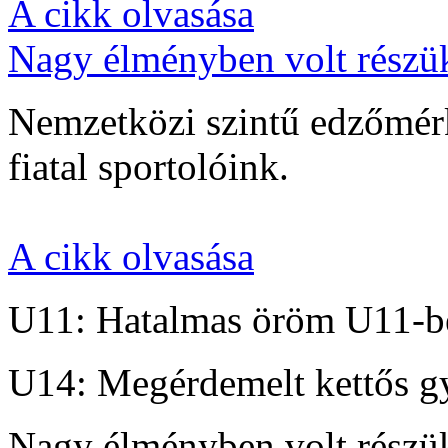
A cikk olvasása
Nagy élményben volt részü
Nemzetközi szintű edzőmérk
fiatal sportolóink.
A cikk olvasása
U11: Hatalmas öröm U11-b
U14: Megérdemelt kettős g
Nagy élményben volt részü