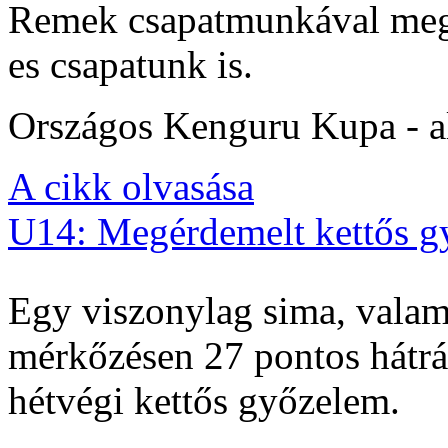
Remek csapatmunkával megs
es csapatunk is.
Országos Kenguru Kupa - al
A cikk olvasása
U14: Megérdemelt kettős g
Egy viszonylag sima, valam
mérkőzésen 27 pontos hátrán
hétvégi kettős győzelem.