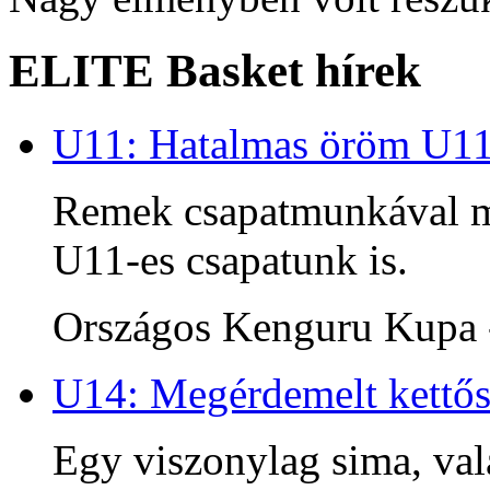
ELITE Basket hírek
U11: Hatalmas öröm U1
Remek csapatmunkával me
U11-es csapatunk is.
Országos Kenguru Kupa -
U14: Megérdemelt kettős
Egy viszonylag sima, va