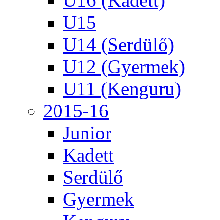
U16 (Kadett)
U15
U14 (Serdülő)
U12 (Gyermek)
U11 (Kenguru)
2015-16
Junior
Kadett
Serdülő
Gyermek