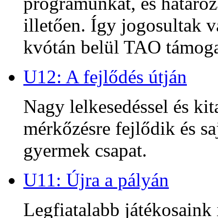
programunkat, és határoz
illetően. Így jogosultak
kvótán belül TAO támoga
U12: A fejlődés útján
Nagy lelkesedéssel és kit
mérkőzésre fejlődik és sa
gyermek csapat.
U11: Újra a pályán
Legfiatalabb játékosaink 