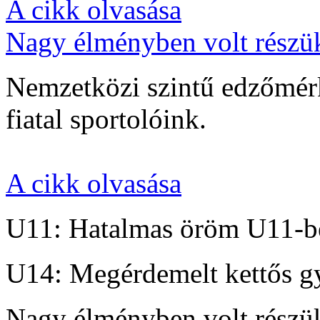
A cikk olvasása
Nagy élményben volt részü
Nemzetközi szintű edzőmérk
fiatal sportolóink.
A cikk olvasása
U11: Hatalmas öröm U11-b
U14: Megérdemelt kettős g
Nagy élményben volt részü