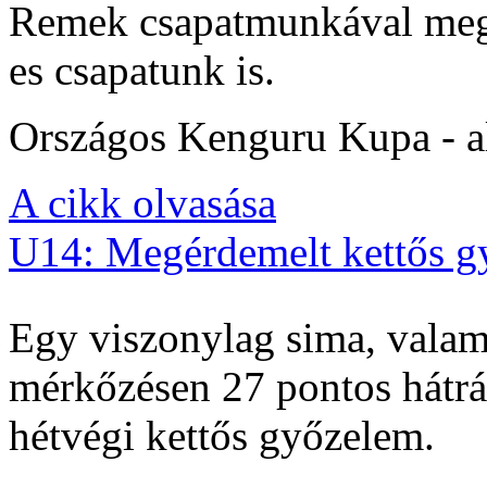
Remek csapatmunkával megs
es csapatunk is.
Országos Kenguru Kupa - al
A cikk olvasása
U14: Megérdemelt kettős g
Egy viszonylag sima, valam
mérkőzésen 27 pontos hátrán
hétvégi kettős győzelem.