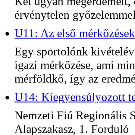
Két ugyan megérdemelt, d
érvénytelen győzelemmel 
U11: Az első mérkőzések
Egy sportolónk kivételév
igazi mérkőzése, ami min
mérföldkő, így az ered
U14: Kiegyensúlyozott te
Nemzeti Fiú Regionális S
Alapszakasz, 1. Forduló