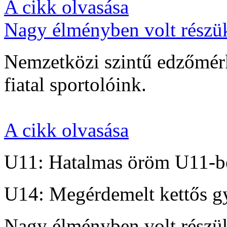
A cikk olvasása
Nagy élményben volt részü
Nemzetközi szintű edzőmérk
fiatal sportolóink.
A cikk olvasása
U11: Hatalmas öröm U11-b
U14: Megérdemelt kettős g
Nagy élményben volt részü