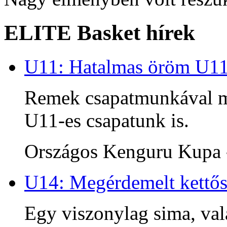
ELITE Basket hírek
U11: Hatalmas öröm U1
Remek csapatmunkával me
U11-es csapatunk is.
Országos Kenguru Kupa -
U14: Megérdemelt kettős
Egy viszonylag sima, va