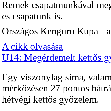
Remek csapatmunkával megs
es csapatunk is.
Országos Kenguru Kupa - al
A cikk olvasása
U14: Megérdemelt kettős g
Egy viszonylag sima, valam
mérkőzésen 27 pontos hátrán
hétvégi kettős győzelem.