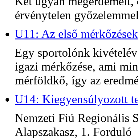
Két ugyan megérdemelt, d
érvénytelen győzelemmel 
U11: Az első mérkőzések
Egy sportolónk kivételév
igazi mérkőzése, ami min
mérföldkő, így az ered
U14: Kiegyensúlyozott te
Nemzeti Fiú Regionális S
Alapszakasz, 1. Forduló