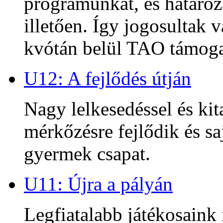
programunkat, és határoz
illetően. Így jogosultak
kvótán belül TAO támoga
U12: A fejlődés útján
Nagy lelkesedéssel és kit
mérkőzésre fejlődik és sa
gyermek csapat.
U11: Újra a pályán
Legfiatalabb játékosaink 