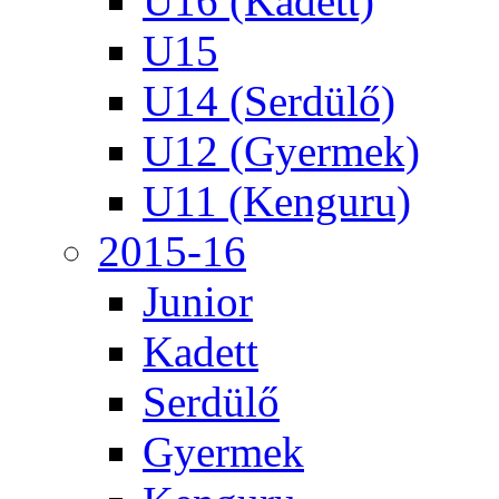
U16 (Kadett)
U15
U14 (Serdülő)
U12 (Gyermek)
U11 (Kenguru)
2015-16
Junior
Kadett
Serdülő
Gyermek