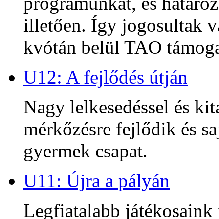
programunkat, és határoz
illetően. Így jogosultak
kvótán belül TAO támoga
U12: A fejlődés útján
Nagy lelkesedéssel és kit
mérkőzésre fejlődik és sa
gyermek csapat.
U11: Újra a pályán
Legfiatalabb játékosaink 