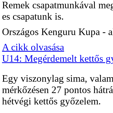
Remek csapatmunkával megs
es csapatunk is.
Országos Kenguru Kupa - al
A cikk olvasása
U14: Megérdemelt kettős g
Egy viszonylag sima, valam
mérkőzésen 27 pontos hátrán
hétvégi kettős győzelem.