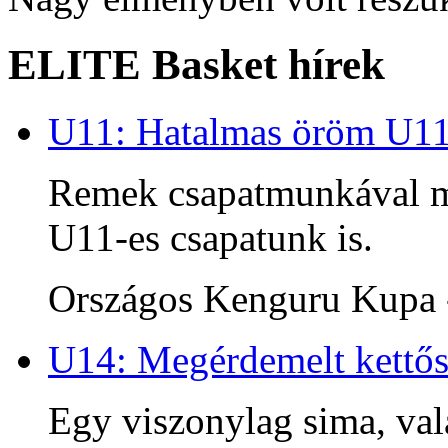
ELITE Basket hírek
U11: Hatalmas öröm U1
Remek csapatmunkával me
U11-es csapatunk is.
Országos Kenguru Kupa -
U14: Megérdemelt kettős
Egy viszonylag sima, va