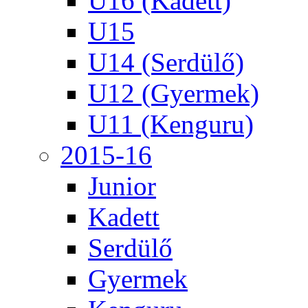
U16 (Kadett)
U15
U14 (Serdülő)
U12 (Gyermek)
U11 (Kenguru)
2015-16
Junior
Kadett
Serdülő
Gyermek