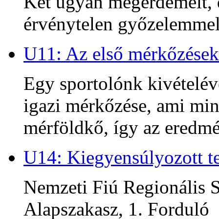
Két ugyan megérdemelt, d
érvénytelen győzelemmel 
U11: Az első mérkőzések
Egy sportolónk kivételév
igazi mérkőzése, ami min
mérföldkő, így az ered
U14: Kiegyensúlyozott te
Nemzeti Fiú Regionális S
Alapszakasz, 1. Forduló