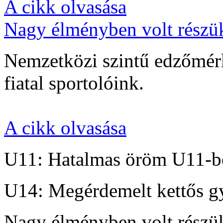
A cikk olvasása
Nagy élményben volt részü
Nemzetközi szintű edzőmérk
fiatal sportolóink.
A cikk olvasása
U11: Hatalmas öröm U11-b
U14: Megérdemelt kettős g
Nagy élményben volt részü