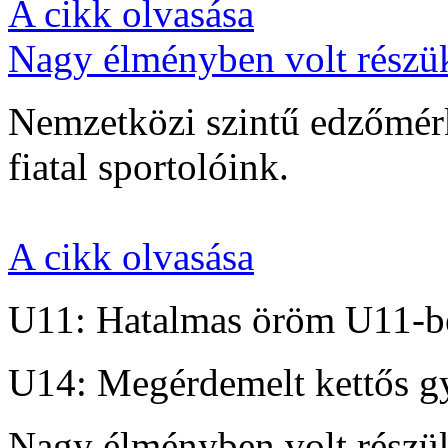
A cikk olvasása
Nagy élményben volt részü
Nemzetközi szintű edzőmérk
fiatal sportolóink.
A cikk olvasása
U11: Hatalmas öröm U11-b
U14: Megérdemelt kettős g
Nagy élményben volt részü