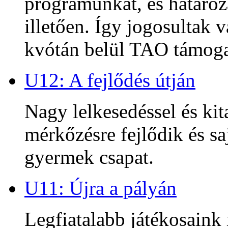
programunkat, és határoz
illetően. Így jogosultak
kvótán belül TAO támoga
U12: A fejlődés útján
Nagy lelkesedéssel és kit
mérkőzésre fejlődik és sa
gyermek csapat.
U11: Újra a pályán
Legfiatalabb játékosaink 