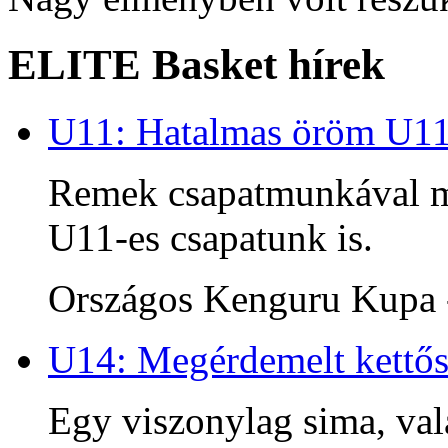
ELITE Basket hírek
U11: Hatalmas öröm U1
Remek csapatmunkával me
U11-es csapatunk is.
Országos Kenguru Kupa -
U14: Megérdemelt kettős
Egy viszonylag sima, va