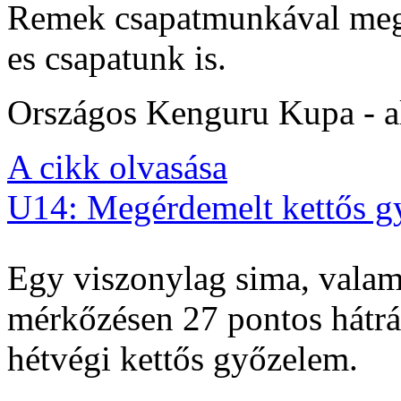
Remek csapatmunkával megs
es csapatunk is.
Országos Kenguru Kupa - al
A cikk olvasása
U14: Megérdemelt kettős g
Egy viszonylag sima, valam
mérkőzésen 27 pontos hátrán
hétvégi kettős győzelem.