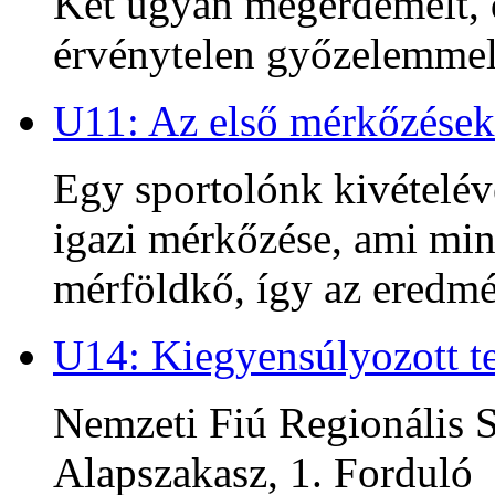
Két ugyan megérdemelt, d
érvénytelen győzelemmel 
U11: Az első mérkőzések
Egy sportolónk kivételév
igazi mérkőzése, ami min
mérföldkő, így az ered
U14: Kiegyensúlyozott te
Nemzeti Fiú Regionális S
Alapszakasz, 1. Forduló