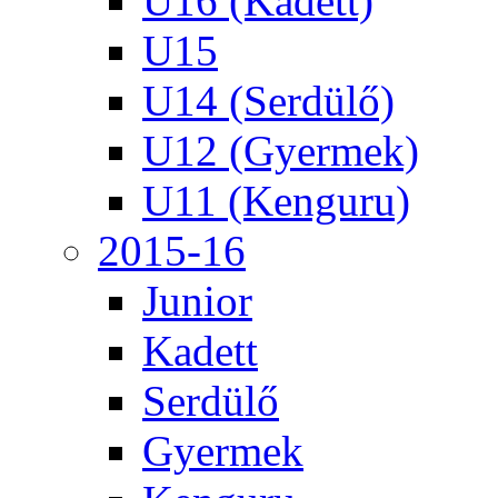
U16 (Kadett)
U15
U14 (Serdülő)
U12 (Gyermek)
U11 (Kenguru)
2015-16
Junior
Kadett
Serdülő
Gyermek