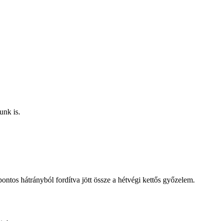
unk is.
ntos hátrányból fordítva jött össze a hétvégi kettős győzelem.