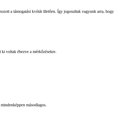
ott a támogatási kvótát illetően. Így jogosultak vagyunk arra, hogy
nt ki voltak éhezve a mérkőzésekre.
ny mindenképpen másodlagos.