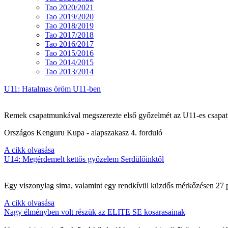
Tao 2020/2021
Tao 2019/2020
Tao 2018/2019
Tao 2017/2018
Tao 2016/2017
Tao 2015/2016
Tao 2014/2015
Tao 2013/2014
U11: Hatalmas öröm U11-ben
Remek csapatmunkával megszerezte első győzelmét az U11-es csapat
Országos Kenguru Kupa - alapszakasz 4. forduló
A cikk olvasása
U14: Megérdemelt kettős győzelem Serdülőinktől
Egy viszonylag sima, valamint egy rendkívül küzdős mérkőzésen 27 po
A cikk olvasása
Nagy élményben volt részük az ELITE SE kosarasainak