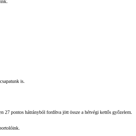
ink.
sapatunk is.
 27 pontos hátrányból fordítva jött össze a hétvégi kettős győzelem.
portolóink.