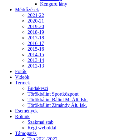
Kenguru lány
Mérkőzések
2021-22
2020-21
2019-20
2018-19
2017-18
2016-17
2015-16
2014-15
2013-14
2012-13
Fotók
Videók
Termek
Budakeszi
Törökbálint Sportközpont
Törökbálint Bálint M. Ált. Isk.
Törökbálint Zimándy Ált. Isk.
Események
Rólunk
Szakmai stáb
Régi weboldal
Támogatás
Tao 2021/2022