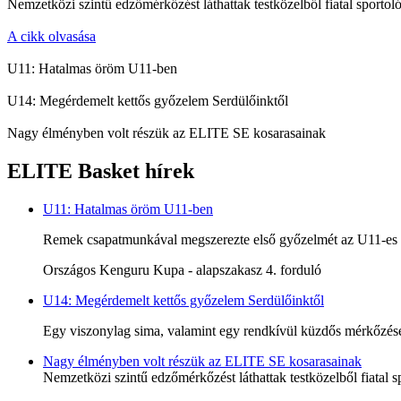
Nemzetközi szintű edzőmérkőzést láthattak testközelből fiatal sportoló
A cikk olvasása
U11: Hatalmas öröm U11-ben
U14: Megérdemelt kettős győzelem Serdülőinktől
Nagy élményben volt részük az ELITE SE kosarasainak
ELITE Basket hírek
U11: Hatalmas öröm U11-ben
Remek csapatmunkával megszerezte első győzelmét az U11-es c
Országos Kenguru Kupa - alapszakasz 4. forduló
U14: Megérdemelt kettős győzelem Serdülőinktől
Egy viszonylag sima, valamint egy rendkívül küzdős mérkőzésen
Nagy élményben volt részük az ELITE SE kosarasainak
Nemzetközi szintű edzőmérkőzést láthattak testközelből fiatal s