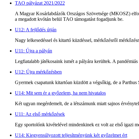
TAO pályázat 2021/2022
A Magyar Kosárlabdázók Országos Szövetsége (MKOSZ) elfogadta 
a megadott kvótán belül TAO támogatást fogadjunk be.
U12: A fejlődés útján
Nagy lelkesedéssel és kitartó küzdéssel, mérkőzésről mérkőzésre
U11: Újra a pályán
Legfiatalabb játékosaink ismét a pályára kerültek. A pandémiás 
U12: Újra mérkőzésben
Gyermek csapatunk kitartóan küzdött a végsőkig, de a Parthus 
U14: Mit sem ér a győzelem, ha nem hivatalos
Két ugyan megérdemelt, de a létszámunk miatt sajnos érvénytel
U11: Az első mérkőzések
Egy sportolónk kivételével mindenkinek ez volt az első igazi
U14: Kiegyensúlyozott teljesítményünk két győzelmet ért