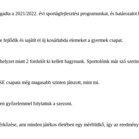
a 2021/2022. évi sportágfejlesztési programunkat, és határozatot hoz
 fejlődik és sajátít el új kosárlabda elemeket a gyermek csapat.
helyzet miatt 2 fordulót ki kellett hagynunk. Sportolóink már szó szeri
SE csapata még magasabb szinten játszott, mint mi.
en győzelemmel folytattuk a szezont.
 mérkőzése, ami minden játékos életében egy mérföldkő, így az eredmé