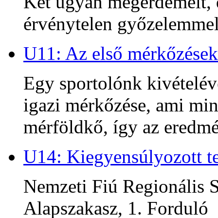
Két ugyan megérdemelt, d
érvénytelen győzelemmel 
U11: Az első mérkőzések
Egy sportolónk kivételév
igazi mérkőzése, ami min
mérföldkő, így az ered
U14: Kiegyensúlyozott te
Nemzeti Fiú Regionális S
Alapszakasz, 1. Forduló