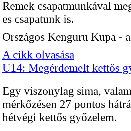
Remek csapatmunkával megs
es csapatunk is.
Országos Kenguru Kupa - al
A cikk olvasása
U14: Megérdemelt kettős g
Egy viszonylag sima, valam
mérkőzésen 27 pontos hátrán
hétvégi kettős győzelem.