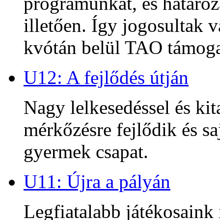
programunkat, és határoz
illetően. Így jogosultak
kvótán belül TAO támoga
U12: A fejlődés útján
Nagy lelkesedéssel és kit
mérkőzésre fejlődik és sa
gyermek csapat.
U11: Újra a pályán
Legfiatalabb játékosaink 