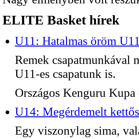
ELITE Basket hírek
U11: Hatalmas öröm U1
Remek csapatmunkával me
U11-es csapatunk is.
Országos Kenguru Kupa -
U14: Megérdemelt kettős
Egy viszonylag sima, va