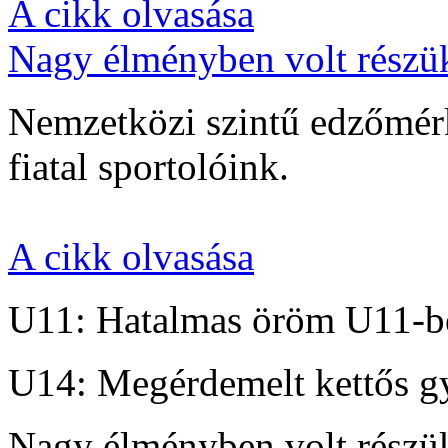
A cikk olvasása
Nagy élményben volt részü
Nemzetközi szintű edzőmérk
fiatal sportolóink.
A cikk olvasása
U11: Hatalmas öröm U11-b
U14: Megérdemelt kettős g
Nagy élményben volt részü