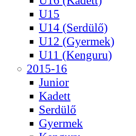
U16 (Kadett)
U15
U14 (Serdülő)
U12 (Gyermek)
U11 (Kenguru)
2015-16
Junior
Kadett
Serdülő
Gyermek