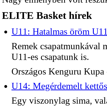
ELITE Basket hírek
U11: Hatalmas öröm U1
Remek csapatmunkával me
U11-es csapatunk is.
Országos Kenguru Kupa -
U14: Megérdemelt kettős
Egy viszonylag sima, va