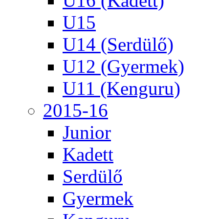
U16 (Kadett)
U15
U14 (Serdülő)
U12 (Gyermek)
U11 (Kenguru)
2015-16
Junior
Kadett
Serdülő
Gyermek