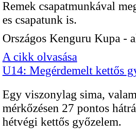
Remek csapatmunkával megs
es csapatunk is.
Országos Kenguru Kupa - al
A cikk olvasása
U14: Megérdemelt kettős g
Egy viszonylag sima, valam
mérkőzésen 27 pontos hátrán
hétvégi kettős győzelem.