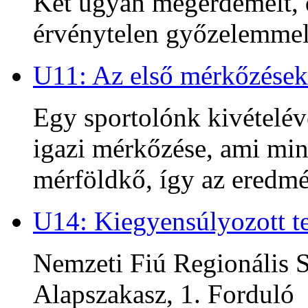
Két ugyan megérdemelt, d
érvénytelen győzelemmel 
U11: Az első mérkőzések
Egy sportolónk kivételév
igazi mérkőzése, ami min
mérföldkő, így az ered
U14: Kiegyensúlyozott te
Nemzeti Fiú Regionális S
Alapszakasz, 1. Forduló