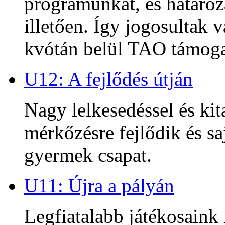
programunkat, és határoz
illetően. Így jogosultak
kvótán belül TAO támoga
U12: A fejlődés útján
Nagy lelkesedéssel és kit
mérkőzésre fejlődik és sa
gyermek csapat.
U11: Újra a pályán
Legfiatalabb játékosaink 