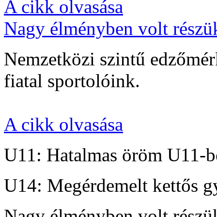
A cikk olvasása
Nagy élményben volt részü
Nemzetközi szintű edzőmérk
fiatal sportolóink.
A cikk olvasása
U11: Hatalmas öröm U11-b
U14: Megérdemelt kettős g
Nagy élményben volt részü