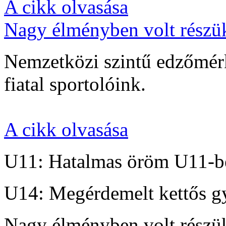
A cikk olvasása
Nagy élményben volt részü
Nemzetközi szintű edzőmérk
fiatal sportolóink.
A cikk olvasása
U11: Hatalmas öröm U11-b
U14: Megérdemelt kettős g
Nagy élményben volt részü