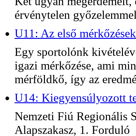
Két ugyan megérdemelt, d
érvénytelen győzelemmel 
U11: Az első mérkőzések
Egy sportolónk kivételév
igazi mérkőzése, ami min
mérföldkő, így az ered
U14: Kiegyensúlyozott te
Nemzeti Fiú Regionális S
Alapszakasz, 1. Forduló