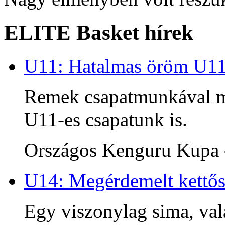
ELITE Basket hírek
U11: Hatalmas öröm U1
Remek csapatmunkával me
U11-es csapatunk is.
Országos Kenguru Kupa -
U14: Megérdemelt kettős
Egy viszonylag sima, va