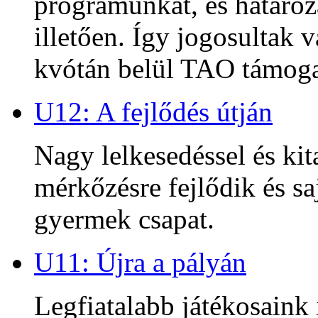
programunkat, és határoz
illetően. Így jogosultak
kvótán belül TAO támoga
U12: A fejlődés útján
Nagy lelkesedéssel és kit
mérkőzésre fejlődik és sa
gyermek csapat.
U11: Újra a pályán
Legfiatalabb játékosaink 