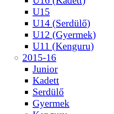
U16 (Kadett)
U15
U14 (Serdülő)
U12 (Gyermek)
U11 (Kenguru)
2015-16
Junior
Kadett
Serdülő
Gyermek