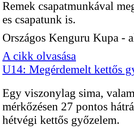
Remek csapatmunkával megs
es csapatunk is.
Országos Kenguru Kupa - al
A cikk olvasása
U14: Megérdemelt kettős g
Egy viszonylag sima, valam
mérkőzésen 27 pontos hátrán
hétvégi kettős győzelem.