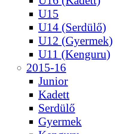
U16 (Kadett)
U15
U14 (Serdülő)
U12 (Gyermek)
U11 (Kenguru)
2015-16
Junior
Kadett
Serdülő
Gyermek