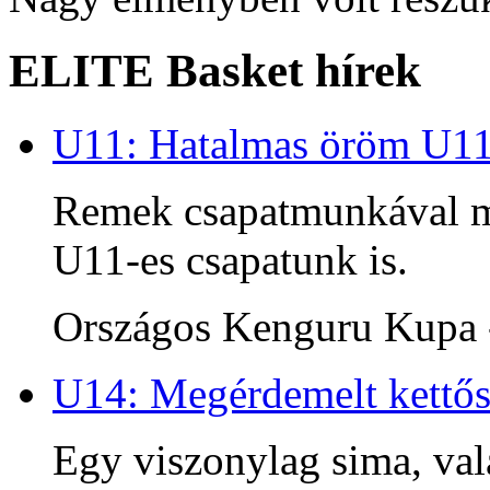
ELITE Basket hírek
U11: Hatalmas öröm U1
Remek csapatmunkával me
U11-es csapatunk is.
Országos Kenguru Kupa -
U14: Megérdemelt kettős
Egy viszonylag sima, va