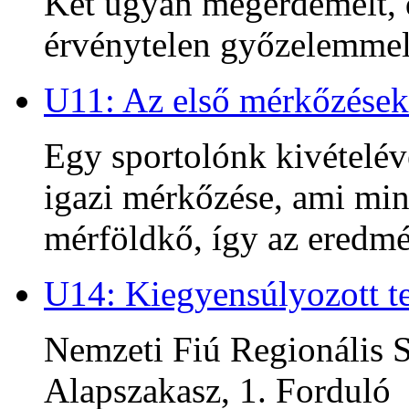
Két ugyan megérdemelt, d
érvénytelen győzelemmel 
U11: Az első mérkőzések
Egy sportolónk kivételév
igazi mérkőzése, ami min
mérföldkő, így az ered
U14: Kiegyensúlyozott te
Nemzeti Fiú Regionális S
Alapszakasz, 1. Forduló