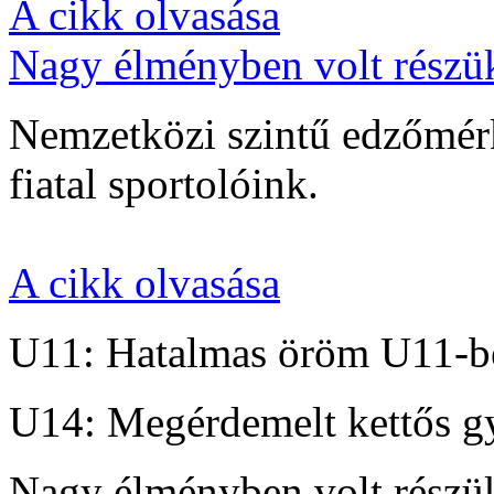
A cikk olvasása
Nagy élményben volt részü
Nemzetközi szintű edzőmérk
fiatal sportolóink.
A cikk olvasása
U11: Hatalmas öröm U11-b
U14: Megérdemelt kettős g
Nagy élményben volt részü