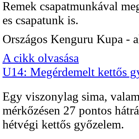
Remek csapatmunkával megs
es csapatunk is.
Országos Kenguru Kupa - al
A cikk olvasása
U14: Megérdemelt kettős g
Egy viszonylag sima, valam
mérkőzésen 27 pontos hátrán
hétvégi kettős győzelem.