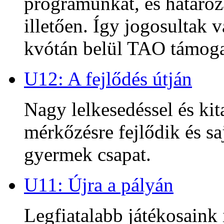
programunkat, és határoz
illetően. Így jogosultak
kvótán belül TAO támoga
U12: A fejlődés útján
Nagy lelkesedéssel és kit
mérkőzésre fejlődik és sa
gyermek csapat.
U11: Újra a pályán
Legfiatalabb játékosaink 