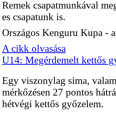
Remek csapatmunkával megs
es csapatunk is.
Országos Kenguru Kupa - al
A cikk olvasása
U14: Megérdemelt kettős g
Egy viszonylag sima, valam
mérkőzésen 27 pontos hátrán
hétvégi kettős győzelem.