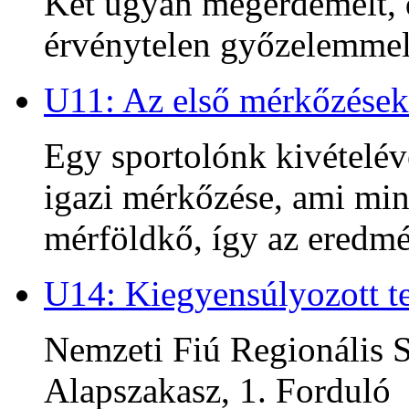
Két ugyan megérdemelt, d
érvénytelen győzelemmel 
U11: Az első mérkőzések
Egy sportolónk kivételév
igazi mérkőzése, ami min
mérföldkő, így az ered
U14: Kiegyensúlyozott te
Nemzeti Fiú Regionális S
Alapszakasz, 1. Forduló