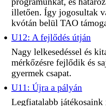
programunkat, és határoz
illetően. Így jogosultak
kvótán belül TAO támoga
U12: A fejlődés útján
Nagy lelkesedéssel és kit
mérkőzésre fejlődik és sa
gyermek csapat.
U11: Újra a pályán
Legfiatalabb játékosaink 