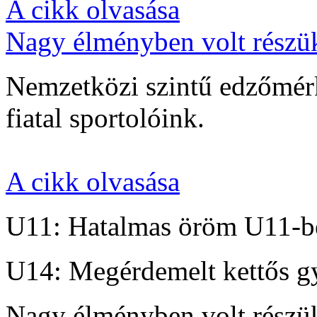
A cikk olvasása
Nagy élményben volt részü
Nemzetközi szintű edzőmérk
fiatal sportolóink.
A cikk olvasása
U11: Hatalmas öröm U11-b
U14: Megérdemelt kettős g
Nagy élményben volt részü