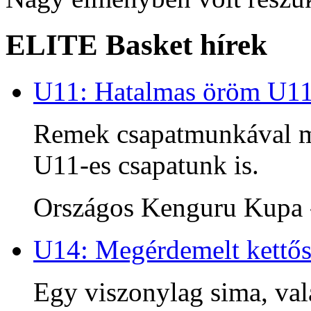
ELITE Basket hírek
U11: Hatalmas öröm U1
Remek csapatmunkával me
U11-es csapatunk is.
Országos Kenguru Kupa -
U14: Megérdemelt kettős
Egy viszonylag sima, va