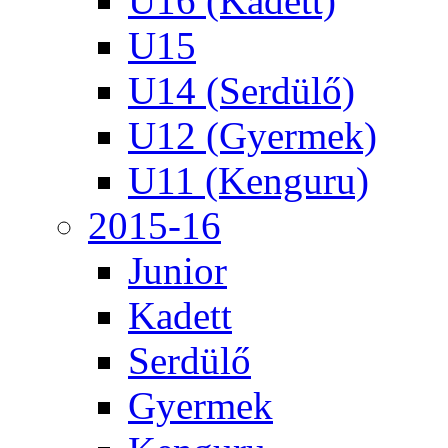
U16 (Kadett)
U15
U14 (Serdülő)
U12 (Gyermek)
U11 (Kenguru)
2015-16
Junior
Kadett
Serdülő
Gyermek