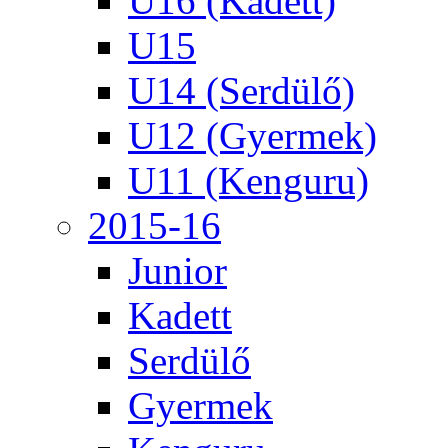
U16 (Kadett)
U15
U14 (Serdülő)
U12 (Gyermek)
U11 (Kenguru)
2015-16
Junior
Kadett
Serdülő
Gyermek