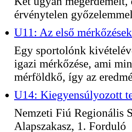
Két ugyan megérdemelt, d
érvénytelen győzelemmel 
U11: Az első mérkőzések
Egy sportolónk kivételév
igazi mérkőzése, ami min
mérföldkő, így az ered
U14: Kiegyensúlyozott te
Nemzeti Fiú Regionális S
Alapszakasz, 1. Forduló