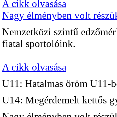
A cikk olvasása
Nagy élményben volt részü
Nemzetközi szintű edzőmérk
fiatal sportolóink.
A cikk olvasása
U11: Hatalmas öröm U11-b
U14: Megérdemelt kettős g
Nagy élményben volt részü