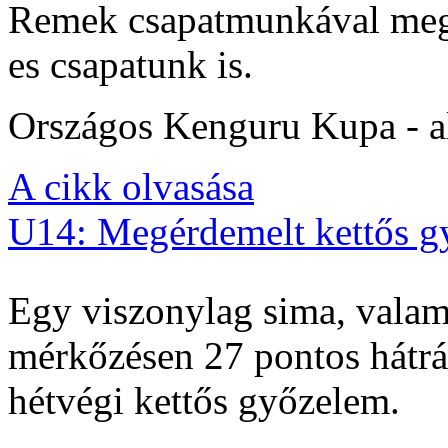
Remek csapatmunkával megs
es csapatunk is.
Országos Kenguru Kupa - al
A cikk olvasása
U14: Megérdemelt kettős g
Egy viszonylag sima, valam
mérkőzésen 27 pontos hátrán
hétvégi kettős győzelem.