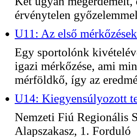
Két ugyan megérdemelt, d
érvénytelen győzelemmel 
U11: Az első mérkőzések
Egy sportolónk kivételév
igazi mérkőzése, ami min
mérföldkő, így az ered
U14: Kiegyensúlyozott te
Nemzeti Fiú Regionális S
Alapszakasz, 1. Forduló