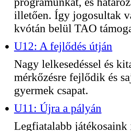
programunkat, és határoz
illetően. Így jogosultak
kvótán belül TAO támoga
U12: A fejlődés útján
Nagy lelkesedéssel és kit
mérkőzésre fejlődik és sa
gyermek csapat.
U11: Újra a pályán
Legfiatalabb játékosaink 