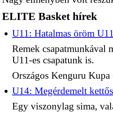
ELITE Basket hírek
U11: Hatalmas öröm U1
Remek csapatmunkával me
U11-es csapatunk is.
Országos Kenguru Kupa -
U14: Megérdemelt kettős
Egy viszonylag sima, va