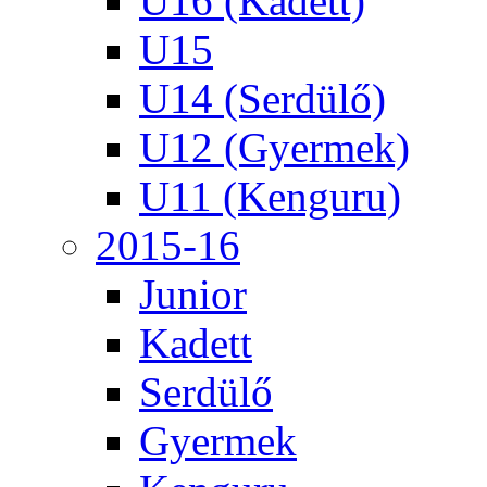
U16 (Kadett)
U15
U14 (Serdülő)
U12 (Gyermek)
U11 (Kenguru)
2015-16
Junior
Kadett
Serdülő
Gyermek