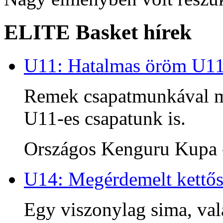
ELITE Basket hírek
U11: Hatalmas öröm U1
Remek csapatmunkával me
U11-es csapatunk is.
Országos Kenguru Kupa -
U14: Megérdemelt kettős
Egy viszonylag sima, va