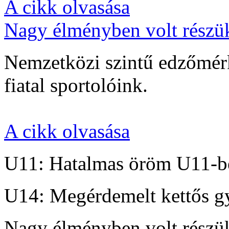
A cikk olvasása
Nagy élményben volt részü
Nemzetközi szintű edzőmérk
fiatal sportolóink.
A cikk olvasása
U11: Hatalmas öröm U11-b
U14: Megérdemelt kettős g
Nagy élményben volt részü