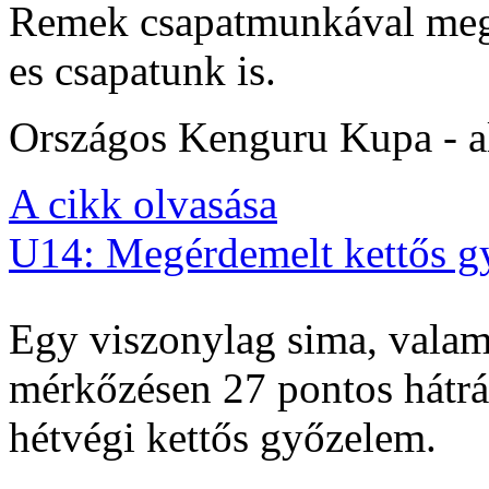
Remek csapatmunkával megs
es csapatunk is.
Országos Kenguru Kupa - al
A cikk olvasása
U14: Megérdemelt kettős g
Egy viszonylag sima, valam
mérkőzésen 27 pontos hátrán
hétvégi kettős győzelem.