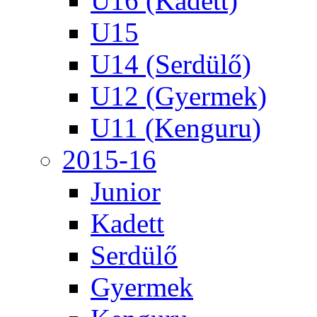
U16 (Kadett)
U15
U14 (Serdülő)
U12 (Gyermek)
U11 (Kenguru)
2015-16
Junior
Kadett
Serdülő
Gyermek