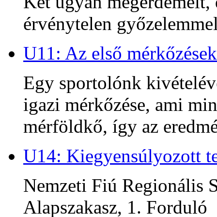
Két ugyan megérdemelt, d
érvénytelen győzelemmel 
U11: Az első mérkőzések
Egy sportolónk kivételév
igazi mérkőzése, ami min
mérföldkő, így az ered
U14: Kiegyensúlyozott te
Nemzeti Fiú Regionális S
Alapszakasz, 1. Forduló