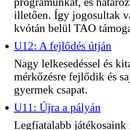
programunkat, és határoz
illetően. Így jogosultak
kvótán belül TAO támoga
U12: A fejlődés útján
Nagy lelkesedéssel és kit
mérkőzésre fejlődik és sa
gyermek csapat.
U11: Újra a pályán
Legfiatalabb játékosaink 