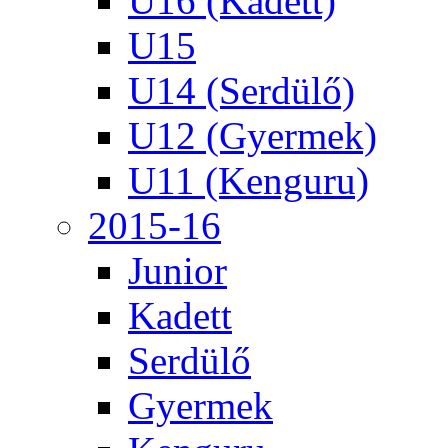
U16 (Kadett)
U15
U14 (Serdülő)
U12 (Gyermek)
U11 (Kenguru)
2015-16
Junior
Kadett
Serdülő
Gyermek