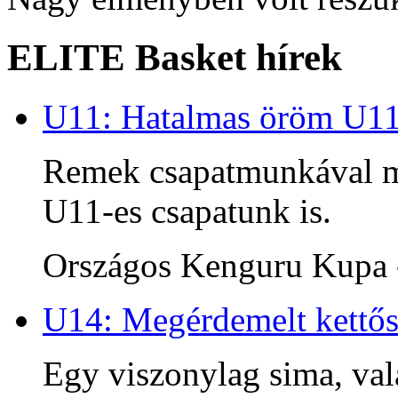
ELITE Basket hírek
U11: Hatalmas öröm U1
Remek csapatmunkával me
U11-es csapatunk is.
Országos Kenguru Kupa -
U14: Megérdemelt kettős
Egy viszonylag sima, va