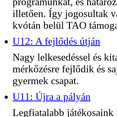
programunkat, és határoz
illetően. Így jogosultak
kvótán belül TAO támoga
U12: A fejlődés útján
Nagy lelkesedéssel és kit
mérkőzésre fejlődik és sa
gyermek csapat.
U11: Újra a pályán
Legfiatalabb játékosaink 