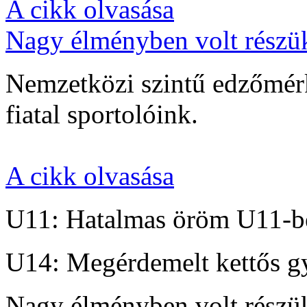
A cikk olvasása
Nagy élményben volt részü
Nemzetközi szintű edzőmérk
fiatal sportolóink.
A cikk olvasása
U11: Hatalmas öröm U11-b
U14: Megérdemelt kettős g
Nagy élményben volt részü