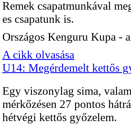
Remek csapatmunkával megs
es csapatunk is.
Országos Kenguru Kupa - al
A cikk olvasása
U14: Megérdemelt kettős g
Egy viszonylag sima, valam
mérkőzésen 27 pontos hátrán
hétvégi kettős győzelem.