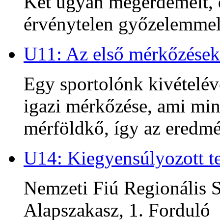
Két ugyan megérdemelt, d
érvénytelen győzelemmel 
U11: Az első mérkőzések
Egy sportolónk kivételév
igazi mérkőzése, ami min
mérföldkő, így az ered
U14: Kiegyensúlyozott te
Nemzeti Fiú Regionális S
Alapszakasz, 1. Forduló