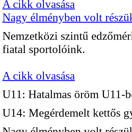
A cikk olvasása
Nagy élményben volt részü
Nemzetközi szintű edzőmérk
fiatal sportolóink.
A cikk olvasása
U11: Hatalmas öröm U11-b
U14: Megérdemelt kettős g
Nagy élményben volt részü