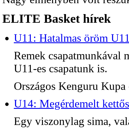
ELITE Basket hírek
U11: Hatalmas öröm U1
Remek csapatmunkával me
U11-es csapatunk is.
Országos Kenguru Kupa -
U14: Megérdemelt kettős
Egy viszonylag sima, va