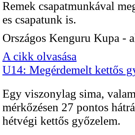
Remek csapatmunkával megs
es csapatunk is.
Országos Kenguru Kupa - al
A cikk olvasása
U14: Megérdemelt kettős g
Egy viszonylag sima, valam
mérkőzésen 27 pontos hátrán
hétvégi kettős győzelem.