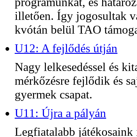
programunkat, és határoz
illetően. Így jogosultak
kvótán belül TAO támoga
U12: A fejlődés útján
Nagy lelkesedéssel és kit
mérkőzésre fejlődik és sa
gyermek csapat.
U11: Újra a pályán
Legfiatalabb játékosaink 