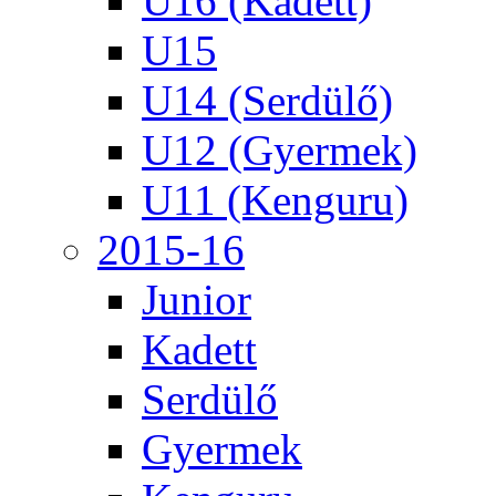
U16 (Kadett)
U15
U14 (Serdülő)
U12 (Gyermek)
U11 (Kenguru)
2015-16
Junior
Kadett
Serdülő
Gyermek