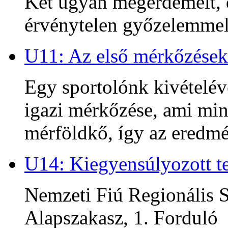
Két ugyan megérdemelt, d
érvénytelen győzelemmel 
U11: Az első mérkőzések
Egy sportolónk kivételév
igazi mérkőzése, ami min
mérföldkő, így az ered
U14: Kiegyensúlyozott te
Nemzeti Fiú Regionális S
Alapszakasz, 1. Forduló