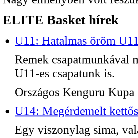
ELITE Basket hírek
U11: Hatalmas öröm U1
Remek csapatmunkával me
U11-es csapatunk is.
Országos Kenguru Kupa -
U14: Megérdemelt kettős
Egy viszonylag sima, va