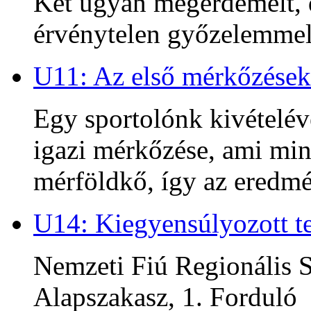
Két ugyan megérdemelt, d
érvénytelen győzelemmel 
U11: Az első mérkőzések
Egy sportolónk kivételév
igazi mérkőzése, ami min
mérföldkő, így az ered
U14: Kiegyensúlyozott te
Nemzeti Fiú Regionális S
Alapszakasz, 1. Forduló