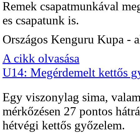
Remek csapatmunkával megs
es csapatunk is.
Országos Kenguru Kupa - al
A cikk olvasása
U14: Megérdemelt kettős g
Egy viszonylag sima, valam
mérkőzésen 27 pontos hátrán
hétvégi kettős győzelem.