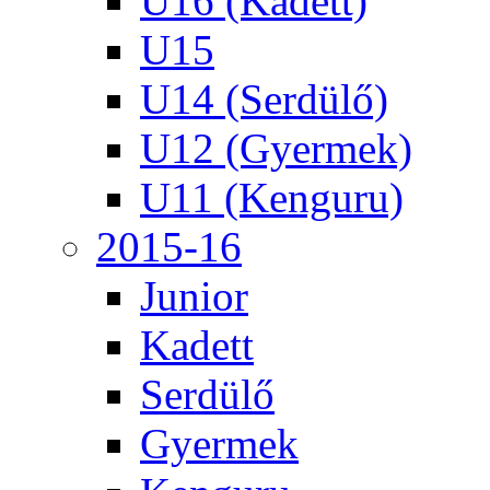
U16 (Kadett)
U15
U14 (Serdülő)
U12 (Gyermek)
U11 (Kenguru)
2015-16
Junior
Kadett
Serdülő
Gyermek