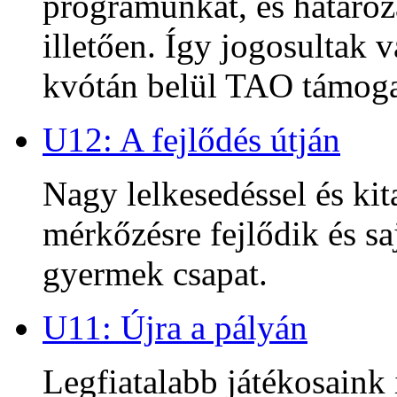
programunkat, és határoz
illetően. Így jogosultak
kvótán belül TAO támoga
U12: A fejlődés útján
Nagy lelkesedéssel és kit
mérkőzésre fejlődik és sa
gyermek csapat.
U11: Újra a pályán
Legfiatalabb játékosaink 