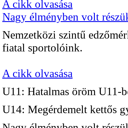
A cikk olvasása
Nagy élményben volt részü
Nemzetközi szintű edzőmérk
fiatal sportolóink.
A cikk olvasása
U11: Hatalmas öröm U11-b
U14: Megérdemelt kettős g
Nagy élményben volt részü