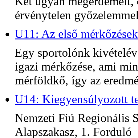
Két ugyan megérdemelt, d
érvénytelen győzelemmel 
U11: Az első mérkőzések
Egy sportolónk kivételév
igazi mérkőzése, ami min
mérföldkő, így az ered
U14: Kiegyensúlyozott te
Nemzeti Fiú Regionális S
Alapszakasz, 1. Forduló