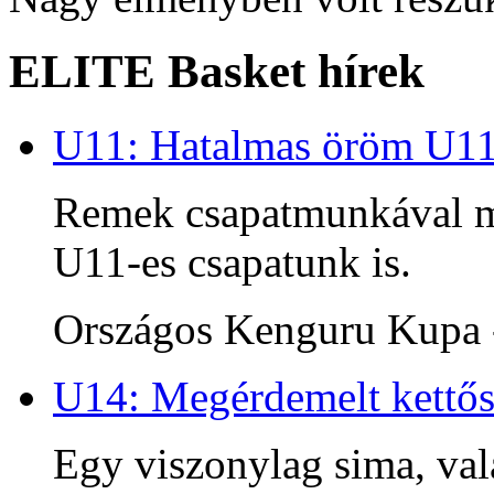
ELITE Basket hírek
U11: Hatalmas öröm U1
Remek csapatmunkával me
U11-es csapatunk is.
Országos Kenguru Kupa -
U14: Megérdemelt kettős
Egy viszonylag sima, va