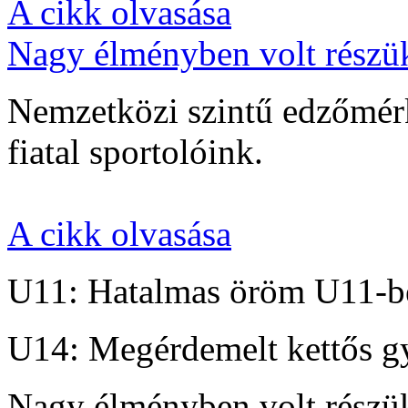
A cikk olvasása
Nagy élményben volt részü
Nemzetközi szintű edzőmérk
fiatal sportolóink.
A cikk olvasása
U11: Hatalmas öröm U11-b
U14: Megérdemelt kettős g
Nagy élményben volt részü