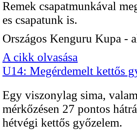
Remek csapatmunkával megs
es csapatunk is.
Országos Kenguru Kupa - al
A cikk olvasása
U14: Megérdemelt kettős g
Egy viszonylag sima, valam
mérkőzésen 27 pontos hátrán
hétvégi kettős győzelem.