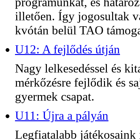
programunkat, és határoz
illetően. Így jogosultak
kvótán belül TAO támoga
U12: A fejlődés útján
Nagy lelkesedéssel és kit
mérkőzésre fejlődik és sa
gyermek csapat.
U11: Újra a pályán
Legfiatalabb játékosaink 