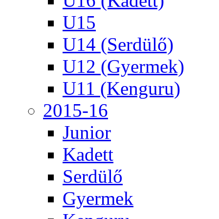
U16 (Kadett)
U15
U14 (Serdülő)
U12 (Gyermek)
U11 (Kenguru)
2015-16
Junior
Kadett
Serdülő
Gyermek