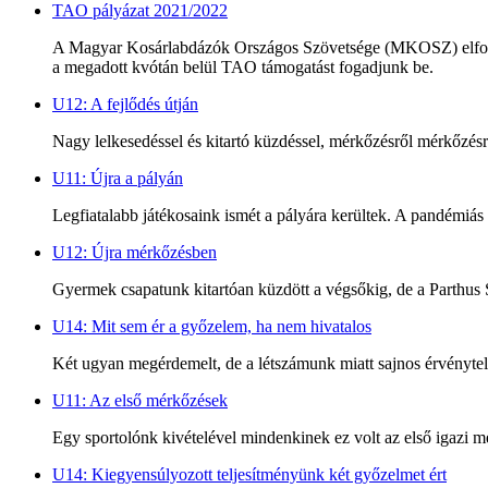
TAO pályázat 2021/2022
A Magyar Kosárlabdázók Országos Szövetsége (MKOSZ) elfogadta 
a megadott kvótán belül TAO támogatást fogadjunk be.
U12: A fejlődés útján
Nagy lelkesedéssel és kitartó küzdéssel, mérkőzésről mérkőzésre
U11: Újra a pályán
Legfiatalabb játékosaink ismét a pályára kerültek. A pandémiás 
U12: Újra mérkőzésben
Gyermek csapatunk kitartóan küzdött a végsőkig, de a Parthus 
U14: Mit sem ér a győzelem, ha nem hivatalos
Két ugyan megérdemelt, de a létszámunk miatt sajnos érvénytel
U11: Az első mérkőzések
Egy sportolónk kivételével mindenkinek ez volt az első igazi
U14: Kiegyensúlyozott teljesítményünk két győzelmet ért