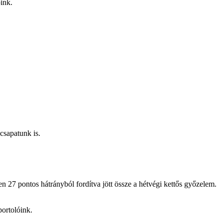
ink.
sapatunk is.
 27 pontos hátrányból fordítva jött össze a hétvégi kettős győzelem.
portolóink.