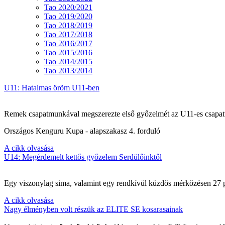
Tao 2020/2021
Tao 2019/2020
Tao 2018/2019
Tao 2017/2018
Tao 2016/2017
Tao 2015/2016
Tao 2014/2015
Tao 2013/2014
U11: Hatalmas öröm U11-ben
Remek csapatmunkával megszerezte első győzelmét az U11-es csapat
Országos Kenguru Kupa - alapszakasz 4. forduló
A cikk olvasása
U14: Megérdemelt kettős győzelem Serdülőinktől
Egy viszonylag sima, valamint egy rendkívül küzdős mérkőzésen 27 po
A cikk olvasása
Nagy élményben volt részük az ELITE SE kosarasainak