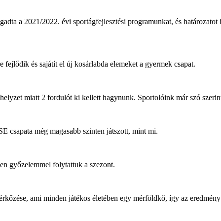
a 2021/2022. évi sportágfejlesztési programunkat, és határozatot hoz
 fejlődik és sajátít el új kosárlabda elemeket a gyermek csapat.
helyzet miatt 2 fordulót ki kellett hagynunk. Sportolóink már szó szeri
SE csapata még magasabb szinten játszott, mint mi.
en győzelemmel folytattuk a szezont.
 mérkőzése, ami minden játékos életében egy mérföldkő, így az eredmé