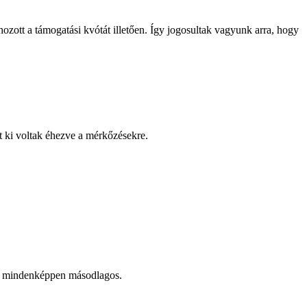
ott a támogatási kvótát illetően. Így jogosultak vagyunk arra, hogy
nt ki voltak éhezve a mérkőzésekre.
ny mindenképpen másodlagos.