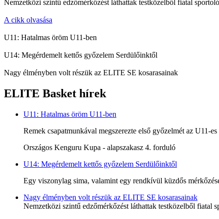
Nemzetközi szintű edzőmérkőzést láthattak testközelből fiatal sportoló
A cikk olvasása
U11: Hatalmas öröm U11-ben
U14: Megérdemelt kettős győzelem Serdülőinktől
Nagy élményben volt részük az ELITE SE kosarasainak
ELITE Basket hírek
U11: Hatalmas öröm U11-ben
Remek csapatmunkával megszerezte első győzelmét az U11-es c
Országos Kenguru Kupa - alapszakasz 4. forduló
U14: Megérdemelt kettős győzelem Serdülőinktől
Egy viszonylag sima, valamint egy rendkívül küzdős mérkőzésen
Nagy élményben volt részük az ELITE SE kosarasainak
Nemzetközi szintű edzőmérkőzést láthattak testközelből fiatal s