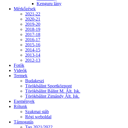
Kenguru lány
Mérkőzések
2021-22
2020-21
2019-20
2018-19
2017-18
2016-17
2015-16
2014-15
2013-14
2012-13
Fotók
Videók
Termek
Budakeszi
Törökbálint Sportközpont
Törökbálint Bálint M. Ált. Isk.
Törökbálint Zimándy Ált. Isk.
Események
Rólunk
Szakmai stáb
Régi weboldal
Támogatás
Tao 2021/2022