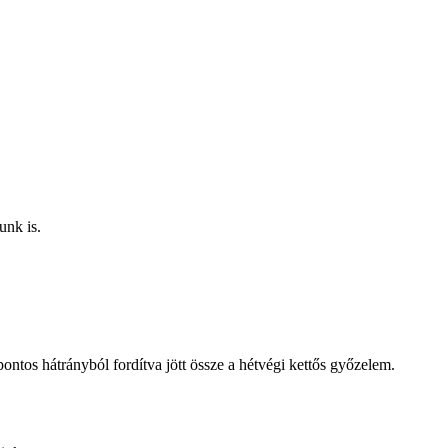
unk is.
ntos hátrányból fordítva jött össze a hétvégi kettős győzelem.