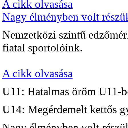
A cikk olvasása
Nagy élményben volt részü
Nemzetközi szintű edzőmérk
fiatal sportolóink.
A cikk olvasása
U11: Hatalmas öröm U11-b
U14: Megérdemelt kettős g
Nagy élményben volt részü