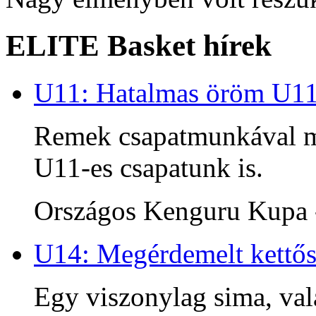
ELITE Basket hírek
U11: Hatalmas öröm U1
Remek csapatmunkával me
U11-es csapatunk is.
Országos Kenguru Kupa -
U14: Megérdemelt kettős
Egy viszonylag sima, va