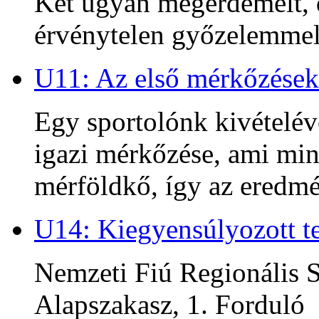
Két ugyan megérdemelt, d
érvénytelen győzelemmel 
U11: Az első mérkőzések
Egy sportolónk kivételév
igazi mérkőzése, ami min
mérföldkő, így az ered
U14: Kiegyensúlyozott te
Nemzeti Fiú Regionális S
Alapszakasz, 1. Forduló