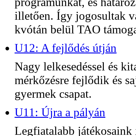
programunkat, és határoz
illetően. Így jogosultak
kvótán belül TAO támoga
U12: A fejlődés útján
Nagy lelkesedéssel és kit
mérkőzésre fejlődik és sa
gyermek csapat.
U11: Újra a pályán
Legfiatalabb játékosaink 