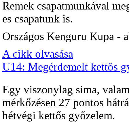
Remek csapatmunkával megs
es csapatunk is.
Országos Kenguru Kupa - al
A cikk olvasása
U14: Megérdemelt kettős g
Egy viszonylag sima, valam
mérkőzésen 27 pontos hátrán
hétvégi kettős győzelem.