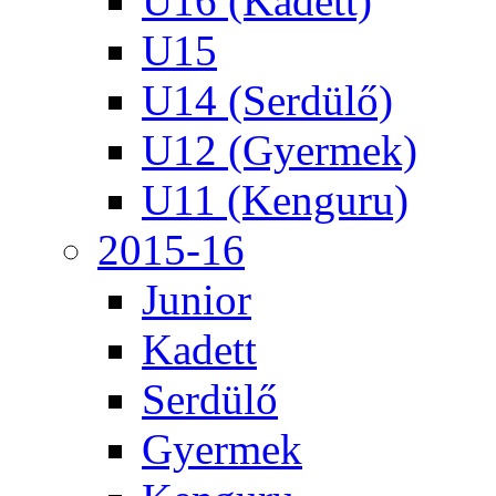
U16 (Kadett)
U15
U14 (Serdülő)
U12 (Gyermek)
U11 (Kenguru)
2015-16
Junior
Kadett
Serdülő
Gyermek