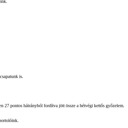
ink.
sapatunk is.
 27 pontos hátrányból fordítva jött össze a hétvégi kettős győzelem.
portolóink.