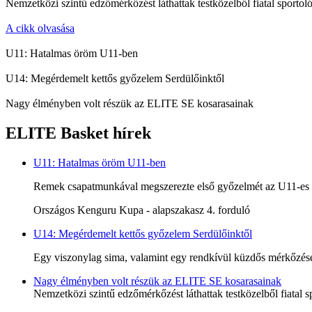
Nemzetközi szintű edzőmérkőzést láthattak testközelből fiatal sportoló
A cikk olvasása
U11: Hatalmas öröm U11-ben
U14: Megérdemelt kettős győzelem Serdülőinktől
Nagy élményben volt részük az ELITE SE kosarasainak
ELITE Basket hírek
U11: Hatalmas öröm U11-ben
Remek csapatmunkával megszerezte első győzelmét az U11-es c
Országos Kenguru Kupa - alapszakasz 4. forduló
U14: Megérdemelt kettős győzelem Serdülőinktől
Egy viszonylag sima, valamint egy rendkívül küzdős mérkőzésen
Nagy élményben volt részük az ELITE SE kosarasainak
Nemzetközi szintű edzőmérkőzést láthattak testközelből fiatal s