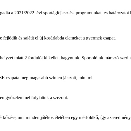
a 2021/2022. évi sportágfejlesztési programunkat, és határozatot hoz
 fejlődik és sajátít el új kosárlabda elemeket a gyermek csapat.
helyzet miatt 2 fordulót ki kellett hagynunk. Sportolóink már szó szeri
SE csapata még magasabb szinten játszott, mint mi.
en győzelemmel folytattuk a szezont.
 mérkőzése, ami minden játékos életében egy mérföldkő, így az eredmé