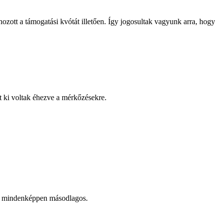
ott a támogatási kvótát illetően. Így jogosultak vagyunk arra, hogy
nt ki voltak éhezve a mérkőzésekre.
ny mindenképpen másodlagos.