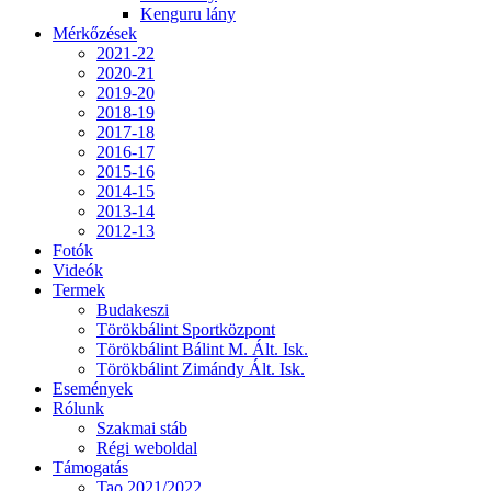
Kenguru lány
Mérkőzések
2021-22
2020-21
2019-20
2018-19
2017-18
2016-17
2015-16
2014-15
2013-14
2012-13
Fotók
Videók
Termek
Budakeszi
Törökbálint Sportközpont
Törökbálint Bálint M. Ált. Isk.
Törökbálint Zimándy Ált. Isk.
Események
Rólunk
Szakmai stáb
Régi weboldal
Támogatás
Tao 2021/2022