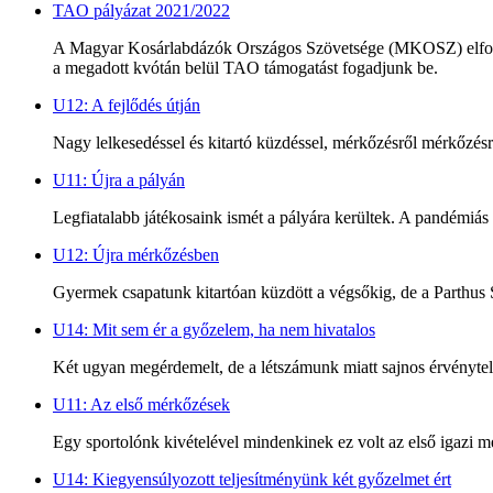
TAO pályázat 2021/2022
A Magyar Kosárlabdázók Országos Szövetsége (MKOSZ) elfogadta 
a megadott kvótán belül TAO támogatást fogadjunk be.
U12: A fejlődés útján
Nagy lelkesedéssel és kitartó küzdéssel, mérkőzésről mérkőzésre
U11: Újra a pályán
Legfiatalabb játékosaink ismét a pályára kerültek. A pandémiás 
U12: Újra mérkőzésben
Gyermek csapatunk kitartóan küzdött a végsőkig, de a Parthus 
U14: Mit sem ér a győzelem, ha nem hivatalos
Két ugyan megérdemelt, de a létszámunk miatt sajnos érvénytel
U11: Az első mérkőzések
Egy sportolónk kivételével mindenkinek ez volt az első igazi
U14: Kiegyensúlyozott teljesítményünk két győzelmet ért