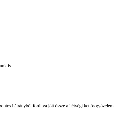
unk is.
ntos hátrányból fordítva jött össze a hétvégi kettős győzelem.