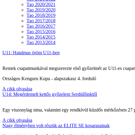
Tao 2020/2021
Tao 2019/2020
Tao 2018/2019
Tao 2017/2018
Tao 2016/2017
Tao 2015/2016
Tao 2014/2015
Tao 2013/2014
U11: Hatalmas öröm U11-ben
Remek csapatmunkával megszerezte első győzelmét az U11-es csapat
Országos Kenguru Kupa - alapszakasz 4. forduló
A cikk olvasása
U14: Megérdemelt kettős győzelem Serdülőinktől
Egy viszonylag sima, valamint egy rendkívül küzdős mérkőzésen 27 po
A cikk olvasása
Nagy élményben volt részük az ELITE SE kosarasainak