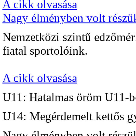
A cikk olvasása
Nagy élményben volt részü
Nemzetközi szintű edzőmérk
fiatal sportolóink.
A cikk olvasása
U11: Hatalmas öröm U11-b
U14: Megérdemelt kettős g
Nagy élményben volt részü