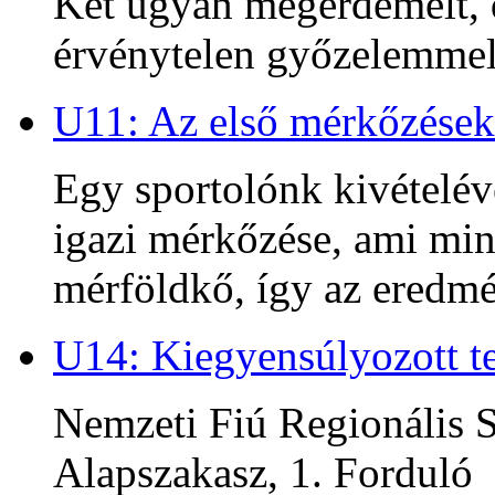
Két ugyan megérdemelt, d
érvénytelen győzelemmel 
U11: Az első mérkőzések
Egy sportolónk kivételév
igazi mérkőzése, ami min
mérföldkő, így az ered
U14: Kiegyensúlyozott te
Nemzeti Fiú Regionális S
Alapszakasz, 1. Forduló