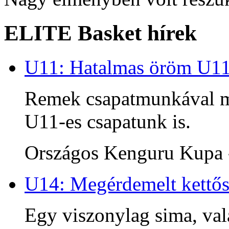
ELITE Basket hírek
U11: Hatalmas öröm U1
Remek csapatmunkával me
U11-es csapatunk is.
Országos Kenguru Kupa -
U14: Megérdemelt kettős
Egy viszonylag sima, va