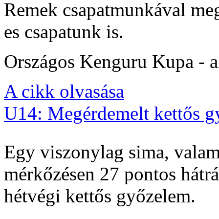
Remek csapatmunkával megs
es csapatunk is.
Országos Kenguru Kupa - al
A cikk olvasása
U14: Megérdemelt kettős g
Egy viszonylag sima, valam
mérkőzésen 27 pontos hátrán
hétvégi kettős győzelem.