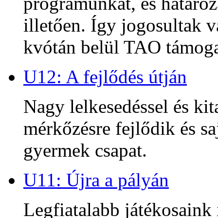
programunkat, és határoz
illetően. Így jogosultak
kvótán belül TAO támoga
U12: A fejlődés útján
Nagy lelkesedéssel és kit
mérkőzésre fejlődik és sa
gyermek csapat.
U11: Újra a pályán
Legfiatalabb játékosaink 