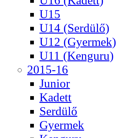
U16 (Kadett)
U15
U14 (Serdülő)
U12 (Gyermek)
U11 (Kenguru)
2015-16
Junior
Kadett
Serdülő
Gyermek