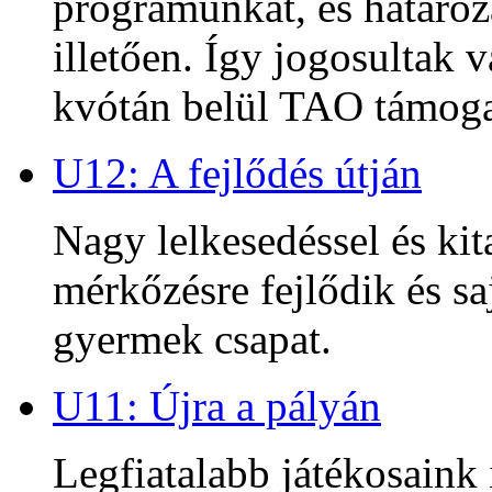
programunkat, és határoz
illetően. Így jogosultak
kvótán belül TAO támoga
U12: A fejlődés útján
Nagy lelkesedéssel és kit
mérkőzésre fejlődik és sa
gyermek csapat.
U11: Újra a pályán
Legfiatalabb játékosaink 