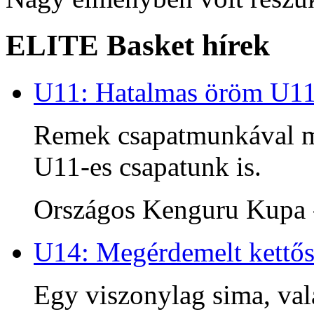
ELITE Basket hírek
U11: Hatalmas öröm U1
Remek csapatmunkával me
U11-es csapatunk is.
Országos Kenguru Kupa -
U14: Megérdemelt kettős
Egy viszonylag sima, va