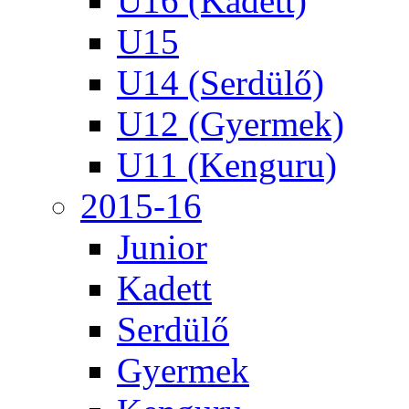
U16 (Kadett)
U15
U14 (Serdülő)
U12 (Gyermek)
U11 (Kenguru)
2015-16
Junior
Kadett
Serdülő
Gyermek