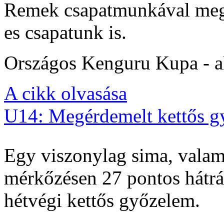
Remek csapatmunkával megs
es csapatunk is.
Országos Kenguru Kupa - al
A cikk olvasása
U14: Megérdemelt kettős g
Egy viszonylag sima, valam
mérkőzésen 27 pontos hátrán
hétvégi kettős győzelem.