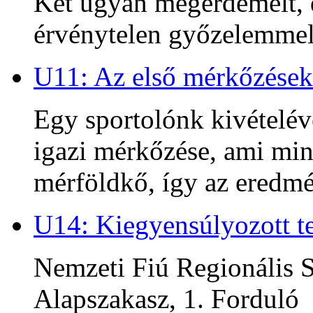
Két ugyan megérdemelt, d
érvénytelen győzelemmel 
U11: Az első mérkőzések
Egy sportolónk kivételév
igazi mérkőzése, ami min
mérföldkő, így az ered
U14: Kiegyensúlyozott te
Nemzeti Fiú Regionális S
Alapszakasz, 1. Forduló