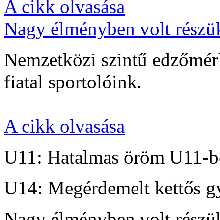
A cikk olvasása
Nagy élményben volt részü
Nemzetközi szintű edzőmérk
fiatal sportolóink.
A cikk olvasása
U11: Hatalmas öröm U11-b
U14: Megérdemelt kettős g
Nagy élményben volt részü