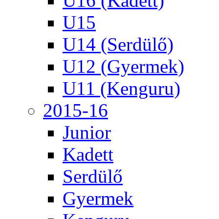
U16 (Kadett)
U15
U14 (Serdülő)
U12 (Gyermek)
U11 (Kenguru)
2015-16
Junior
Kadett
Serdülő
Gyermek