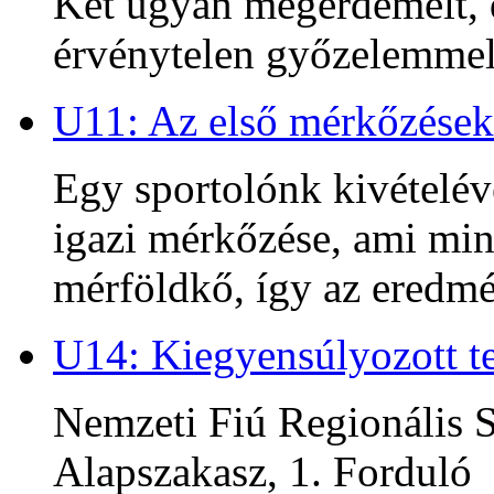
Két ugyan megérdemelt, d
érvénytelen győzelemmel 
U11: Az első mérkőzések
Egy sportolónk kivételév
igazi mérkőzése, ami min
mérföldkő, így az ered
U14: Kiegyensúlyozott te
Nemzeti Fiú Regionális S
Alapszakasz, 1. Forduló