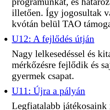
programunkat, és határoz
illetően. Így jogosultak
kvótán belül TAO támoga
U12: A fejlődés útján
Nagy lelkesedéssel és kit
mérkőzésre fejlődik és sa
gyermek csapat.
U11: Újra a pályán
Legfiatalabb játékosaink 