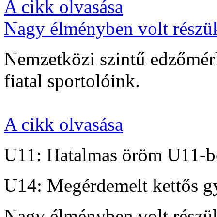
A cikk olvasása
Nagy élményben volt részü
Nemzetközi szintű edzőmérk
fiatal sportolóink.
A cikk olvasása
U11: Hatalmas öröm U11-b
U14: Megérdemelt kettős g
Nagy élményben volt részü