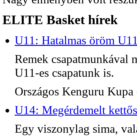
ELITE Basket hírek
U11: Hatalmas öröm U1
Remek csapatmunkával me
U11-es csapatunk is.
Országos Kenguru Kupa -
U14: Megérdemelt kettős
Egy viszonylag sima, va