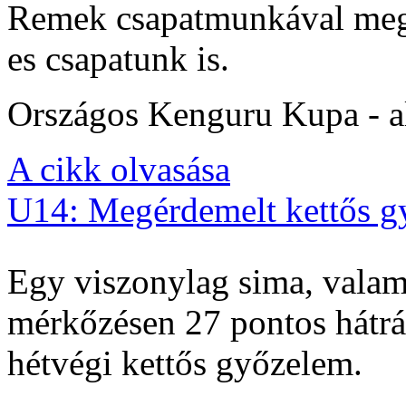
Remek csapatmunkával megs
es csapatunk is.
Országos Kenguru Kupa - al
A cikk olvasása
U14: Megérdemelt kettős g
Egy viszonylag sima, valam
mérkőzésen 27 pontos hátrán
hétvégi kettős győzelem.