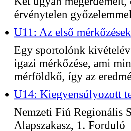
Két ugyan megérdemelt, d
érvénytelen győzelemmel 
U11: Az első mérkőzések
Egy sportolónk kivételév
igazi mérkőzése, ami min
mérföldkő, így az ered
U14: Kiegyensúlyozott te
Nemzeti Fiú Regionális S
Alapszakasz, 1. Forduló