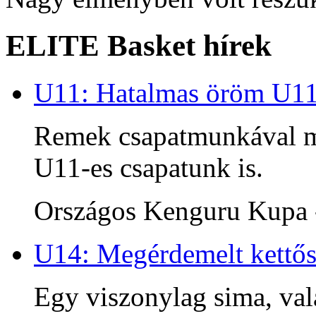
ELITE Basket hírek
U11: Hatalmas öröm U1
Remek csapatmunkával me
U11-es csapatunk is.
Országos Kenguru Kupa -
U14: Megérdemelt kettős
Egy viszonylag sima, va