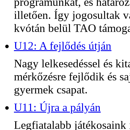
programunkat, és határoz
illetően. Így jogosultak
kvótán belül TAO támoga
U12: A fejlődés útján
Nagy lelkesedéssel és kit
mérkőzésre fejlődik és sa
gyermek csapat.
U11: Újra a pályán
Legfiatalabb játékosaink 