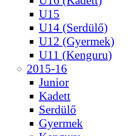
U16 (Kadett)
U15
U14 (Serdülő)
U12 (Gyermek)
U11 (Kenguru)
2015-16
Junior
Kadett
Serdülő
Gyermek