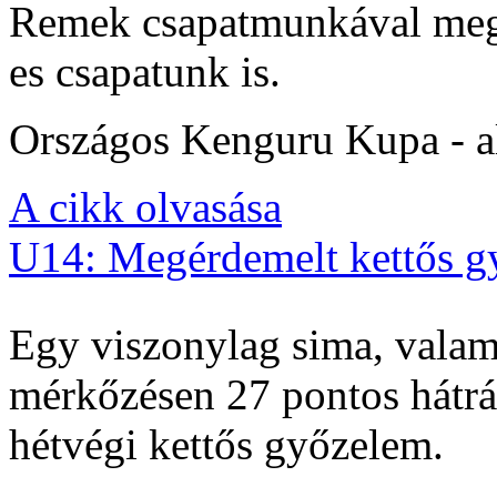
Remek csapatmunkával megs
es csapatunk is.
Országos Kenguru Kupa - al
A cikk olvasása
U14: Megérdemelt kettős g
Egy viszonylag sima, valam
mérkőzésen 27 pontos hátrán
hétvégi kettős győzelem.