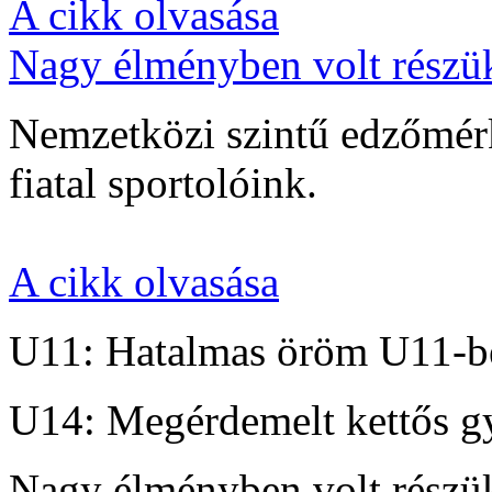
A cikk olvasása
Nagy élményben volt részü
Nemzetközi szintű edzőmérk
fiatal sportolóink.
A cikk olvasása
U11: Hatalmas öröm U11-b
U14: Megérdemelt kettős g
Nagy élményben volt részü