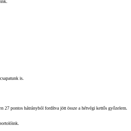
ink.
sapatunk is.
 27 pontos hátrányból fordítva jött össze a hétvégi kettős győzelem.
portolóink.