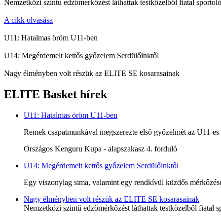
Nemzetközi szintű edzőmérkőzést láthattak testközelből fiatal sportoló
A cikk olvasása
U11: Hatalmas öröm U11-ben
U14: Megérdemelt kettős győzelem Serdülőinktől
Nagy élményben volt részük az ELITE SE kosarasainak
ELITE Basket hírek
U11: Hatalmas öröm U11-ben
Remek csapatmunkával megszerezte első győzelmét az U11-es c
Országos Kenguru Kupa - alapszakasz 4. forduló
U14: Megérdemelt kettős győzelem Serdülőinktől
Egy viszonylag sima, valamint egy rendkívül küzdős mérkőzésen
Nagy élményben volt részük az ELITE SE kosarasainak
Nemzetközi szintű edzőmérkőzést láthattak testközelből fiatal s