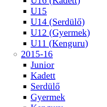
U16 (Kadett)
U15
U14 (Serdülő)
U12 (Gyermek)
U11 (Kenguru)
2015-16
Junior
Kadett
Serdülő
Gyermek