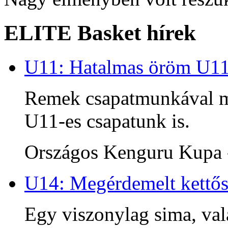
ELITE Basket hírek
U11: Hatalmas öröm U1
Remek csapatmunkával me
U11-es csapatunk is.
Országos Kenguru Kupa -
U14: Megérdemelt kettős
Egy viszonylag sima, va