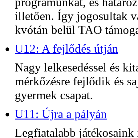
programunkat, és határoz
illetően. Így jogosultak
kvótán belül TAO támoga
U12: A fejlődés útján
Nagy lelkesedéssel és kit
mérkőzésre fejlődik és sa
gyermek csapat.
U11: Újra a pályán
Legfiatalabb játékosaink 