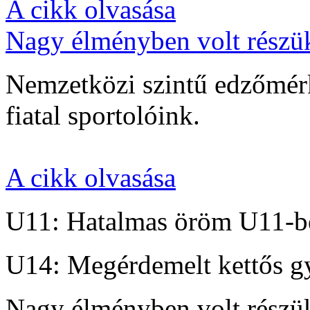
A cikk olvasása
Nagy élményben volt részü
Nemzetközi szintű edzőmérk
fiatal sportolóink.
A cikk olvasása
U11: Hatalmas öröm U11-b
U14: Megérdemelt kettős g
Nagy élményben volt részü