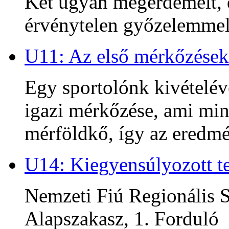
Két ugyan megérdemelt, d
érvénytelen győzelemmel 
U11: Az első mérkőzések
Egy sportolónk kivételév
igazi mérkőzése, ami min
mérföldkő, így az ered
U14: Kiegyensúlyozott te
Nemzeti Fiú Regionális S
Alapszakasz, 1. Forduló