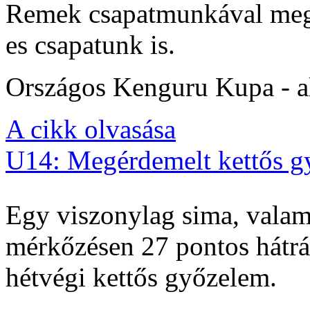
Remek csapatmunkával megs
es csapatunk is.
Országos Kenguru Kupa - al
A cikk olvasása
U14: Megérdemelt kettős g
Egy viszonylag sima, valam
mérkőzésen 27 pontos hátrán
hétvégi kettős győzelem.