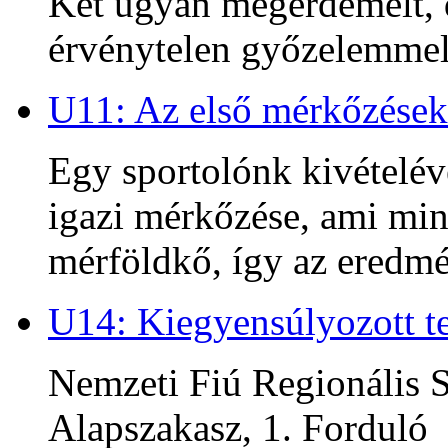
Két ugyan megérdemelt, d
érvénytelen győzelemmel 
U11: Az első mérkőzések
Egy sportolónk kivételév
igazi mérkőzése, ami min
mérföldkő, így az ered
U14: Kiegyensúlyozott te
Nemzeti Fiú Regionális S
Alapszakasz, 1. Forduló