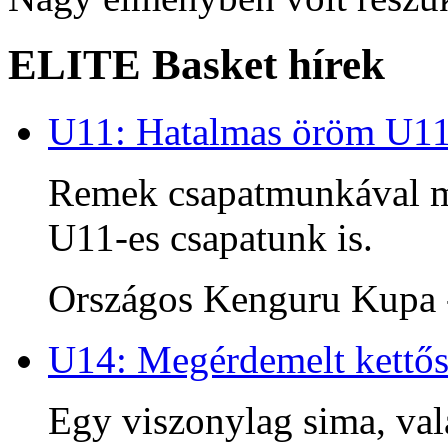
ELITE Basket hírek
U11: Hatalmas öröm U1
Remek csapatmunkával me
U11-es csapatunk is.
Országos Kenguru Kupa -
U14: Megérdemelt kettős
Egy viszonylag sima, va