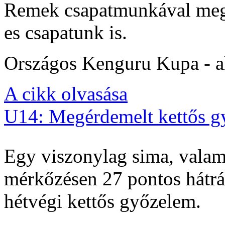
Remek csapatmunkával megs
es csapatunk is.
Országos Kenguru Kupa - al
A cikk olvasása
U14: Megérdemelt kettős g
Egy viszonylag sima, valam
mérkőzésen 27 pontos hátrán
hétvégi kettős győzelem.