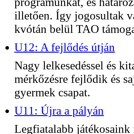
programunkat, és határoz
illetően. Így jogosultak
kvótán belül TAO támoga
U12: A fejlődés útján
Nagy lelkesedéssel és kit
mérkőzésre fejlődik és sa
gyermek csapat.
U11: Újra a pályán
Legfiatalabb játékosaink 