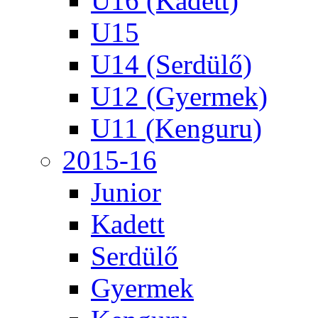
U16 (Kadett)
U15
U14 (Serdülő)
U12 (Gyermek)
U11 (Kenguru)
2015-16
Junior
Kadett
Serdülő
Gyermek