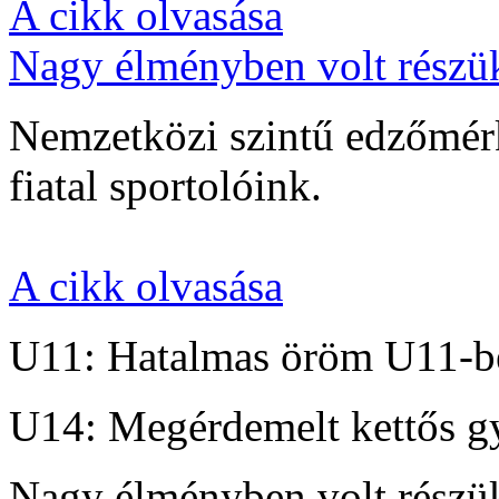
A cikk olvasása
Nagy élményben volt részü
Nemzetközi szintű edzőmérk
fiatal sportolóink.
A cikk olvasása
U11: Hatalmas öröm U11-b
U14: Megérdemelt kettős g
Nagy élményben volt részü