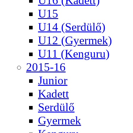
U16 (Kadett)
U15
U14 (Serdülő)
U12 (Gyermek)
U11 (Kenguru)
2015-16
Junior
Kadett
Serdülő
Gyermek