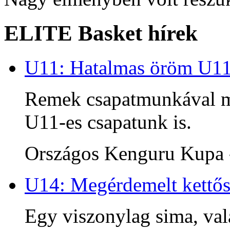
ELITE Basket hírek
U11: Hatalmas öröm U1
Remek csapatmunkával me
U11-es csapatunk is.
Országos Kenguru Kupa -
U14: Megérdemelt kettős
Egy viszonylag sima, va