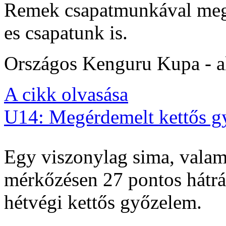
Remek csapatmunkával megs
es csapatunk is.
Országos Kenguru Kupa - al
A cikk olvasása
U14: Megérdemelt kettős g
Egy viszonylag sima, valam
mérkőzésen 27 pontos hátrán
hétvégi kettős győzelem.