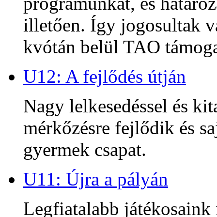
programunkat, és határoz
illetően. Így jogosultak
kvótán belül TAO támoga
U12: A fejlődés útján
Nagy lelkesedéssel és kit
mérkőzésre fejlődik és sa
gyermek csapat.
U11: Újra a pályán
Legfiatalabb játékosaink 