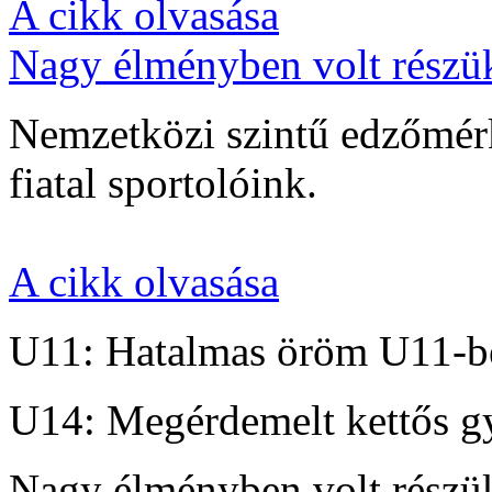
A cikk olvasása
Nagy élményben volt részü
Nemzetközi szintű edzőmérk
fiatal sportolóink.
A cikk olvasása
U11: Hatalmas öröm U11-b
U14: Megérdemelt kettős g
Nagy élményben volt részü