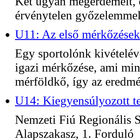
Két ugyan megérdemelt, d
érvénytelen győzelemmel 
U11: Az első mérkőzések
Egy sportolónk kivételév
igazi mérkőzése, ami min
mérföldkő, így az ered
U14: Kiegyensúlyozott te
Nemzeti Fiú Regionális S
Alapszakasz, 1. Forduló