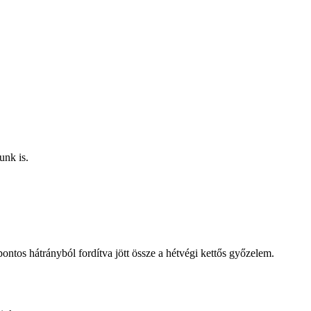
unk is.
ntos hátrányból fordítva jött össze a hétvégi kettős győzelem.