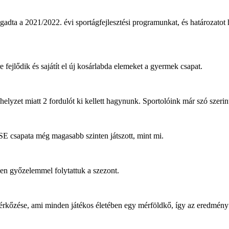
a 2021/2022. évi sportágfejlesztési programunkat, és határozatot hoz
 fejlődik és sajátít el új kosárlabda elemeket a gyermek csapat.
helyzet miatt 2 fordulót ki kellett hagynunk. Sportolóink már szó szeri
SE csapata még magasabb szinten játszott, mint mi.
en győzelemmel folytattuk a szezont.
 mérkőzése, ami minden játékos életében egy mérföldkő, így az eredmé