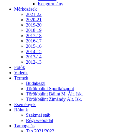
Kenguru lány
Mérkőzések
2021-22
2020-21
2019-20
2018-19
2017-18
2016-17
2015-16
2014-15
2013-14
2012-13
Fotók
Videók
Termek
Budakeszi
Törökbálint Sportközpont
Törökbálint Bálint M. Ált. Isk.
Törökbálint Zimándy Ált. Isk.
Események
Rólunk
Szakmai stáb
Régi weboldal
Támogatás
Tao 2021/2022