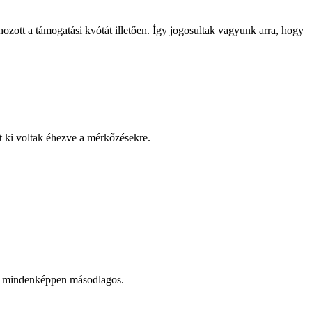
ott a támogatási kvótát illetően. Így jogosultak vagyunk arra, hogy
nt ki voltak éhezve a mérkőzésekre.
ny mindenképpen másodlagos.