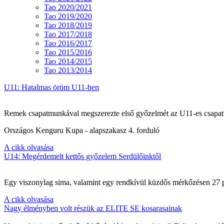
Tao 2020/2021
Tao 2019/2020
Tao 2018/2019
Tao 2017/2018
Tao 2016/2017
Tao 2015/2016
Tao 2014/2015
Tao 2013/2014
U11: Hatalmas öröm U11-ben
Remek csapatmunkával megszerezte első győzelmét az U11-es csapat
Országos Kenguru Kupa - alapszakasz 4. forduló
A cikk olvasása
U14: Megérdemelt kettős győzelem Serdülőinktől
Egy viszonylag sima, valamint egy rendkívül küzdős mérkőzésen 27 po
A cikk olvasása
Nagy élményben volt részük az ELITE SE kosarasainak