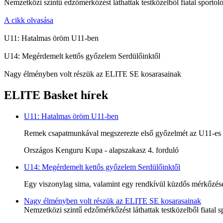
Nemzetközi szintű edzőmérkőzést láthattak testközelből fiatal sportoló
A cikk olvasása
U11: Hatalmas öröm U11-ben
U14: Megérdemelt kettős győzelem Serdülőinktől
Nagy élményben volt részük az ELITE SE kosarasainak
ELITE Basket hírek
U11: Hatalmas öröm U11-ben
Remek csapatmunkával megszerezte első győzelmét az U11-es c
Országos Kenguru Kupa - alapszakasz 4. forduló
U14: Megérdemelt kettős győzelem Serdülőinktől
Egy viszonylag sima, valamint egy rendkívül küzdős mérkőzésen
Nagy élményben volt részük az ELITE SE kosarasainak
Nemzetközi szintű edzőmérkőzést láthattak testközelből fiatal s