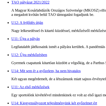
TAO pályázat 2021/2022
A Magyar Kosárlabdázók Országos Szövetsége (MKOSZ) elfogadta 
a megadott kvótán belül TAO támogatást fogadjunk be.
U12: A fejlődés útján
Nagy lelkesedéssel és kitartó küzdéssel, mérkőzésről mérkőzésre
U11: Újra a pályán
Legfiatalabb játékosaink ismét a pályára kerültek. A pandémiás 
U12: Újra mérkőzésben
Gyermek csapatunk kitartóan küzdött a végsőkig, de a Parthus 
U14: Mit sem ér a győzelem, ha nem hivatalos
Két ugyan megérdemelt, de a létszámunk miatt sajnos érvénytel
U11: Az első mérkőzések
Egy sportolónk kivételével mindenkinek ez volt az első igazi
U14: Kiegyensúlyozott teljesítményünk két győzelmet ért