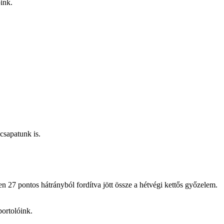
ink.
sapatunk is.
 27 pontos hátrányból fordítva jött össze a hétvégi kettős győzelem.
portolóink.