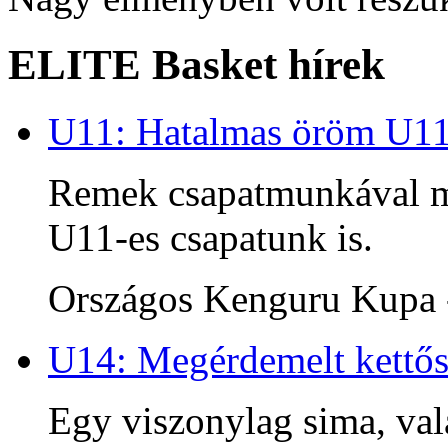
ELITE Basket hírek
U11: Hatalmas öröm U1
Remek csapatmunkával me
U11-es csapatunk is.
Országos Kenguru Kupa -
U14: Megérdemelt kettős
Egy viszonylag sima, va