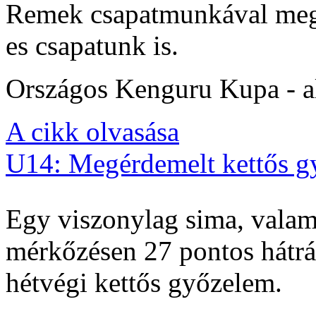
Remek csapatmunkával megs
es csapatunk is.
Országos Kenguru Kupa - al
A cikk olvasása
U14: Megérdemelt kettős g
Egy viszonylag sima, valam
mérkőzésen 27 pontos hátrán
hétvégi kettős győzelem.