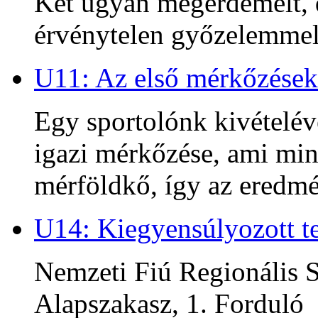
Két ugyan megérdemelt, d
érvénytelen győzelemmel 
U11: Az első mérkőzések
Egy sportolónk kivételév
igazi mérkőzése, ami min
mérföldkő, így az ered
U14: Kiegyensúlyozott te
Nemzeti Fiú Regionális S
Alapszakasz, 1. Forduló