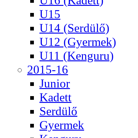
U16 (Kadett)
U15
U14 (Serdülő)
U12 (Gyermek)
U11 (Kenguru)
2015-16
Junior
Kadett
Serdülő
Gyermek