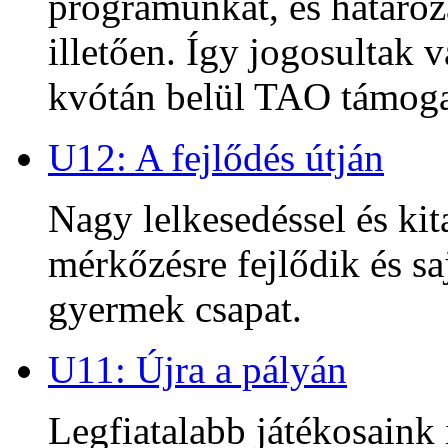
programunkat, és határoz
illetően. Így jogosultak
kvótán belül TAO támoga
U12: A fejlődés útján
Nagy lelkesedéssel és kit
mérkőzésre fejlődik és sa
gyermek csapat.
U11: Újra a pályán
Legfiatalabb játékosaink 