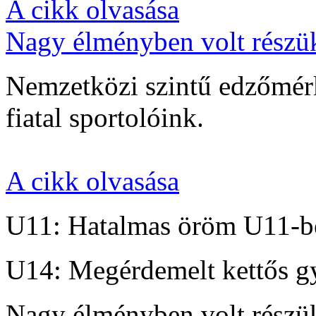
A cikk olvasása
Nagy élményben volt részü
Nemzetközi szintű edzőmérk
fiatal sportolóink.
A cikk olvasása
U11: Hatalmas öröm U11-b
U14: Megérdemelt kettős g
Nagy élményben volt részü