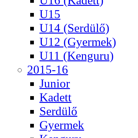
U16 (Kadett)
U15
U14 (Serdülő)
U12 (Gyermek)
U11 (Kenguru)
2015-16
Junior
Kadett
Serdülő
Gyermek