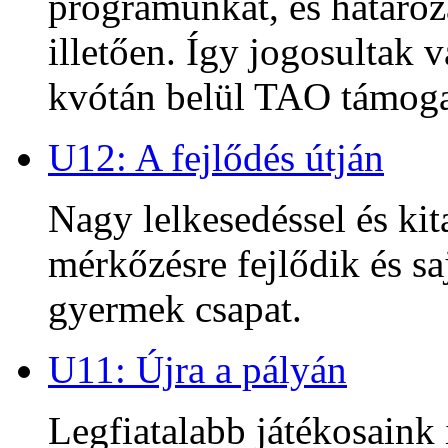
programunkat, és határoz
illetően. Így jogosultak
kvótán belül TAO támoga
U12: A fejlődés útján
Nagy lelkesedéssel és kit
mérkőzésre fejlődik és sa
gyermek csapat.
U11: Újra a pályán
Legfiatalabb játékosaink 