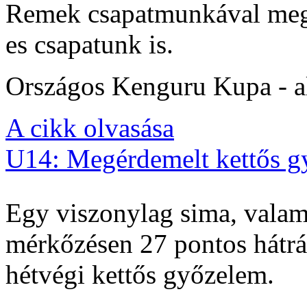
Remek csapatmunkával megs
es csapatunk is.
Országos Kenguru Kupa - al
A cikk olvasása
U14: Megérdemelt kettős g
Egy viszonylag sima, valam
mérkőzésen 27 pontos hátrán
hétvégi kettős győzelem.