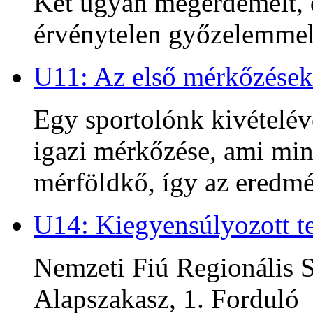
Két ugyan megérdemelt, d
érvénytelen győzelemmel 
U11: Az első mérkőzések
Egy sportolónk kivételév
igazi mérkőzése, ami min
mérföldkő, így az ered
U14: Kiegyensúlyozott te
Nemzeti Fiú Regionális S
Alapszakasz, 1. Forduló