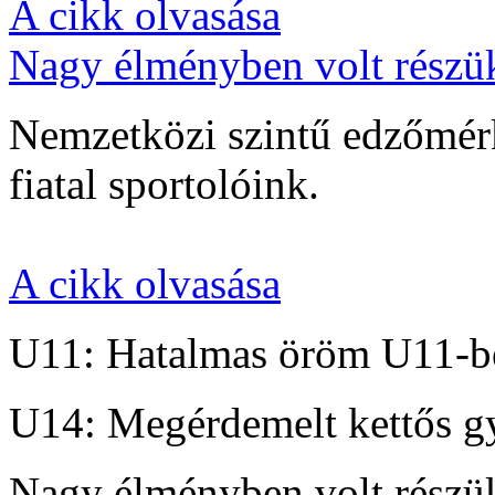
A cikk olvasása
Nagy élményben volt részü
Nemzetközi szintű edzőmérk
fiatal sportolóink.
A cikk olvasása
U11: Hatalmas öröm U11-b
U14: Megérdemelt kettős g
Nagy élményben volt részü