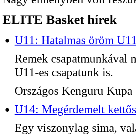
ELITE Basket hírek
U11: Hatalmas öröm U1
Remek csapatmunkával me
U11-es csapatunk is.
Országos Kenguru Kupa -
U14: Megérdemelt kettős
Egy viszonylag sima, va