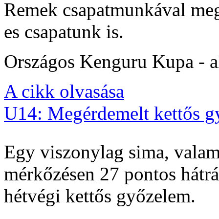
Remek csapatmunkával megs
es csapatunk is.
Országos Kenguru Kupa - al
A cikk olvasása
U14: Megérdemelt kettős g
Egy viszonylag sima, valam
mérkőzésen 27 pontos hátrán
hétvégi kettős győzelem.