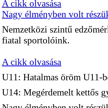
A cikk olvasása
Nagy élményben volt részü
Nemzetközi szintű edzőmérk
fiatal sportolóink.
A cikk olvasása
U11: Hatalmas öröm U11-b
U14: Megérdemelt kettős g
Nagy élményben volt részü