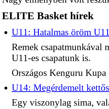
ELITE Basket hírek
U11: Hatalmas öröm U1
Remek csapatmunkával me
U11-es csapatunk is.
Országos Kenguru Kupa -
U14: Megérdemelt kettős
Egy viszonylag sima, va