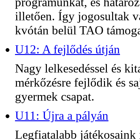
programunkat, és határoz
illetően. Így jogosultak
kvótán belül TAO támoga
U12: A fejlődés útján
Nagy lelkesedéssel és kit
mérkőzésre fejlődik és sa
gyermek csapat.
U11: Újra a pályán
Legfiatalabb játékosaink 