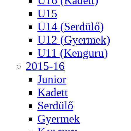
U16 (Kadett)
U15
U14 (Serdülő)
U12 (Gyermek)
U11 (Kenguru)
2015-16
Junior
Kadett
Serdülő
Gyermek