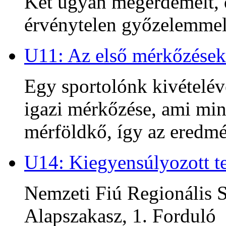
Két ugyan megérdemelt, d
érvénytelen győzelemmel 
U11: Az első mérkőzések
Egy sportolónk kivételév
igazi mérkőzése, ami min
mérföldkő, így az ered
U14: Kiegyensúlyozott te
Nemzeti Fiú Regionális S
Alapszakasz, 1. Forduló