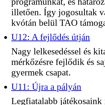
programunkat, és határoz
illetően. Így jogosultak
kvótán belül TAO támoga
U12: A fejlődés útján
Nagy lelkesedéssel és kit
mérkőzésre fejlődik és sa
gyermek csapat.
U11: Újra a pályán
Legfiatalabb játékosaink 