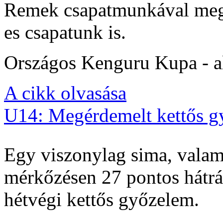
Remek csapatmunkával megs
es csapatunk is.
Országos Kenguru Kupa - al
A cikk olvasása
U14: Megérdemelt kettős g
Egy viszonylag sima, valam
mérkőzésen 27 pontos hátrán
hétvégi kettős győzelem.