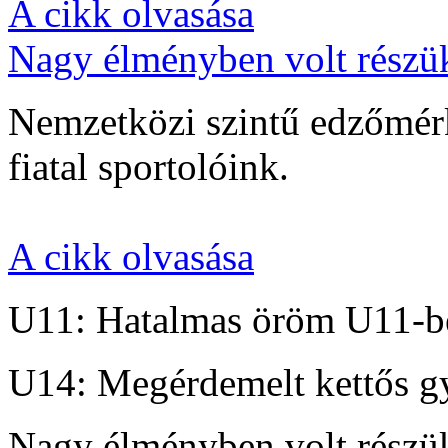
A cikk olvasása
Nagy élményben volt részü
Nemzetközi szintű edzőmérk
fiatal sportolóink.
A cikk olvasása
U11: Hatalmas öröm U11-b
U14: Megérdemelt kettős g
Nagy élményben volt részü