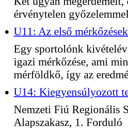
Két ugyan megérdemelt, d
érvénytelen győzelemmel 
U11: Az első mérkőzések
Egy sportolónk kivételév
igazi mérkőzése, ami min
mérföldkő, így az ered
U14: Kiegyensúlyozott te
Nemzeti Fiú Regionális S
Alapszakasz, 1. Forduló