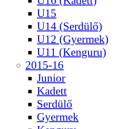
U16 (Kadett)
U15
U14 (Serdülő)
U12 (Gyermek)
U11 (Kenguru)
2015-16
Junior
Kadett
Serdülő
Gyermek