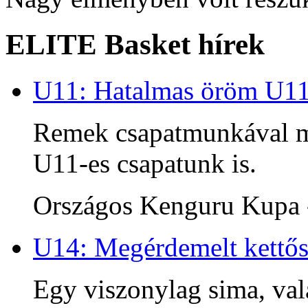
ELITE Basket hírek
U11: Hatalmas öröm U1
Remek csapatmunkával me
U11-es csapatunk is.
Országos Kenguru Kupa -
U14: Megérdemelt kettős
Egy viszonylag sima, va