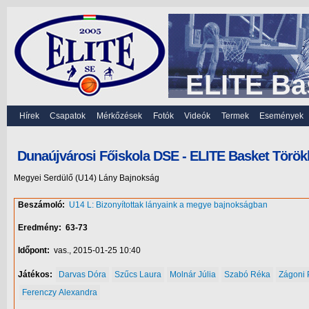
ELITE Ba
Hírek
Csapatok
Mérkőzések
Fotók
Videók
Termek
Események
Dunaújvárosi Főiskola DSE - ELITE Basket Törökb
Megyei Serdülő (U14) Lány Bajnokság
Beszámoló:
U14 L: Bizonyítottak lányaink a megye bajnokságban
Eredmény:
63-73
Időpont:
vas., 2015-01-25 10:40
Játékos:
Darvas Dóra
Szűcs Laura
Molnár Júlia
Szabó Réka
Zágoni 
Ferenczy Alexandra