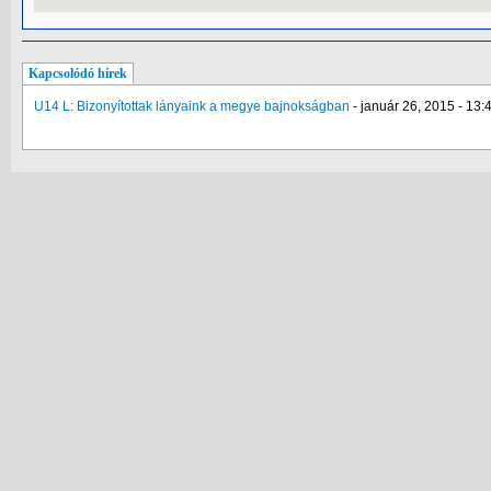
Kapcsolódó hírek
U14 L: Bizonyítottak lányaink a megye bajnokságban
-
január 26, 2015 - 13: