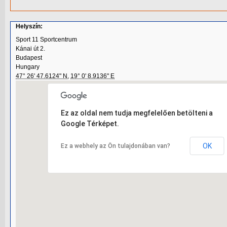
Helyszín:
Sport 11 Sportcentrum
Kánai út 2.
Budapest
Hungary
47° 26' 47.6124" N
,
19° 0' 8.9136" E
Ez az oldal nem tudja megfelelően betölteni a
Google Térképet.
OK
Ez a webhely az Ön tulajdonában van?