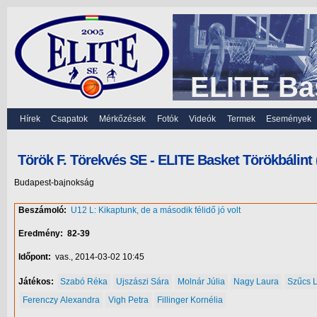
ELITE Ba
Hírek
Csapatok
Mérkőzések
Fotók
Videók
Termek
Események
Török F. Törekvés SE - ELITE Basket Törökbálint 
Budapest-bajnokság
Beszámoló:
U12 L: Kikaptunk, de a második félidő jó volt
Eredmény:
82-39
Időpont:
vas., 2014-03-02 10:45
Játékos:
Szabó Réka
Ujszászi Sára
Molnár Júlia
Nagy Laura
Szűcs 
Ferenczy Alexandra
Vigh Petra
Fillinger Kornélia