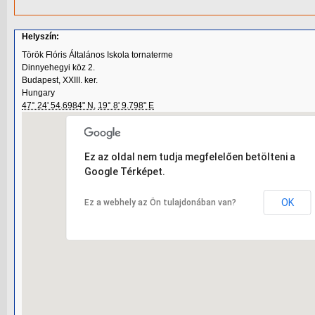
Helyszín:
Török Flóris Általános Iskola tornaterme
Dinnyehegyi köz 2.
Budapest, XXIII. ker.
Hungary
47° 24' 54.6984" N
,
19° 8' 9.798" E
Ez az oldal nem tudja megfelelően betölteni a
Google Térképet.
OK
Ez a webhely az Ön tulajdonában van?