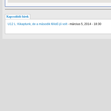
Kapcsolódó hírek
U12 L: Kikaptunk, de a második félidő jó volt
-
március 5, 2014 - 18:30