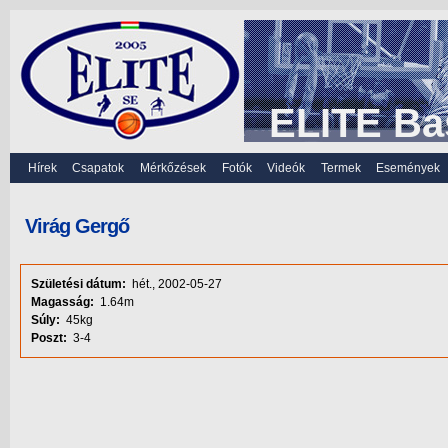
ELITE Ba
Hírek
Csapatok
Mérkőzések
Fotók
Videók
Termek
Események
Virág Gergő
Születési dátum:
hét., 2002-05-27
Magasság:
1.64m
Súly:
45kg
Poszt:
3-4