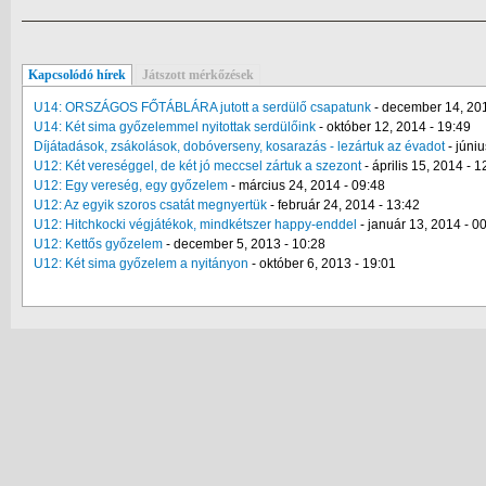
Kapcsolódó hírek
Játszott mérkőzések
U14: ORSZÁGOS FŐTÁBLÁRA jutott a serdülő csapatunk
-
december 14, 201
U14: Két sima győzelemmel nyitottak serdülőink
-
október 12, 2014 - 19:49
Díjátadások, zsákolások, dobóverseny, kosarazás - lezártuk az évadot
-
júniu
U12: Két vereséggel, de két jó meccsel zártuk a szezont
-
április 15, 2014 - 1
U12: Egy vereség, egy győzelem
-
március 24, 2014 - 09:48
U12: Az egyik szoros csatát megnyertük
-
február 24, 2014 - 13:42
U12: Hitchkocki végjátékok, mindkétszer happy-enddel
-
január 13, 2014 - 0
U12: Kettős győzelem
-
december 5, 2013 - 10:28
U12: Két sima győzelem a nyitányon
-
október 6, 2013 - 19:01