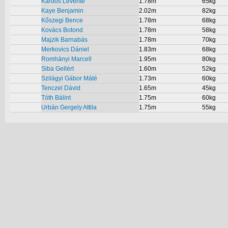
Kardos Levente
1.78m
65kg
Kaye Benjamin
2.02m
82kg
Kőszegi Bence
1.78m
68kg
Kovács Botond
1.78m
58kg
Majzik Barnabás
1.78m
70kg
Merkovics Dániel
1.83m
68kg
Romhányi Marcell
1.95m
80kg
Siba Gellért
1.60m
52kg
Szilágyi Gábor Máté
1.73m
60kg
Tenczel Dávid
1.65m
45kg
Tóth Bálint
1.75m
60kg
Urbán Gergely Attila
1.75m
55kg