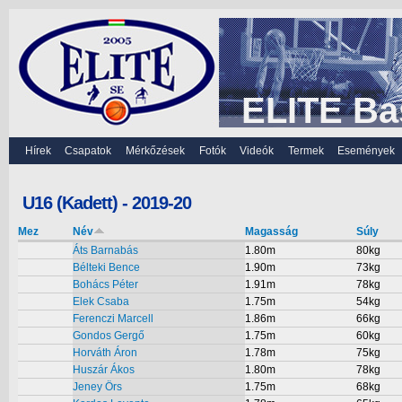
ELITE Ba
Hírek
Csapatok
Mérkőzések
Fotók
Videók
Termek
Események
U16 (Kadett) - 2019-20
Mez
Név
Magasság
Súly
Áts Barnabás
1.80m
80kg
Bélteki Bence
1.90m
73kg
Bohács Péter
1.91m
78kg
Elek Csaba
1.75m
54kg
Ferenczi Marcell
1.86m
66kg
Gondos Gergő
1.75m
60kg
Horváth Áron
1.78m
75kg
Huszár Ákos
1.80m
78kg
Jeney Örs
1.75m
68kg